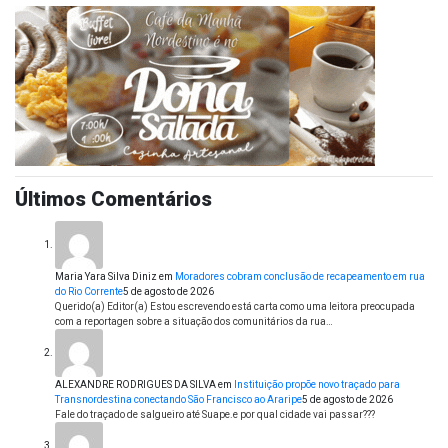
Últimos Comentários
Maria Yara Silva Diniz
em
Moradores cobram conclusão de recapeamento em rua
do Rio Corrente
5 de agosto de 2026
Querido(a) Editor(a) Estou escrevendo está carta como uma leitora preocupada
com a reportagen sobre a situação dos comunitários da rua…
ALEXANDRE RODRIGUES DA SILVA
em
Instituição propõe novo traçado para
Transnordestina conectando São Francisco ao Araripe
5 de agosto de 2026
Fale do traçado de salgueiro até Suape.e por qual cidade vai passar???