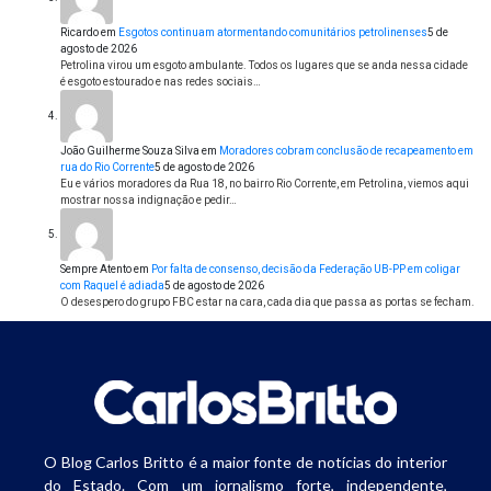
Ricardo
em
Esgotos continuam atormentando comunitários petrolinenses
5 de
agosto de 2026
Petrolina virou um esgoto ambulante. Todos os lugares que se anda nessa cidade
é esgoto estourado e nas redes sociais…
João Guilherme Souza Silva
em
Moradores cobram conclusão de recapeamento em
rua do Rio Corrente
5 de agosto de 2026
Eu e vários moradores da Rua 18, no bairro Rio Corrente, em Petrolina, viemos aqui
mostrar nossa indignação e pedir…
Sempre Atento
em
Por falta de consenso, decisão da Federação UB-PP em coligar
com Raquel é adiada
5 de agosto de 2026
O desespero do grupo FBC estar na cara, cada dia que passa as portas se fecham.
O Blog Carlos Britto é a maior fonte de notícias do interior
do Estado. Com um jornalismo forte, independente,