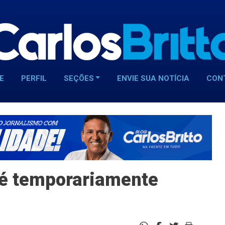
E
PERFIL
SEÇÕES
ENVIE SUA NOTÍCIA
CON
 é temporariamente