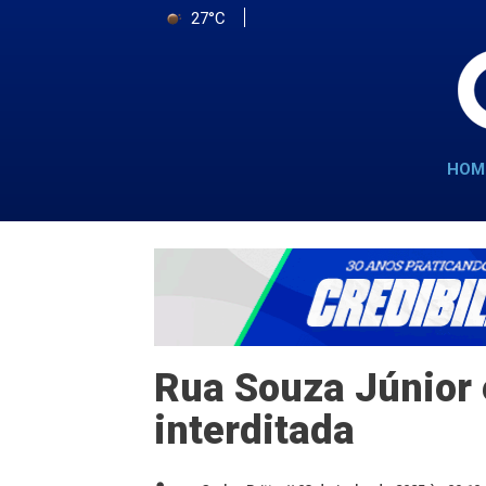
27°C
HOM
Rua Souza Júnior
interditada