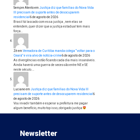
Sempre Atento
em
Justiça diz que famílias do Nova Vida
III precisam de suporte antes de desocuparem
residencial
6 de agosto de 2026
Brasil tá lascado com essa justiça , nem elas se
entendem, quer dizer que a justiça estadual tem mais
força…
Zé
em
Vereadora de Curitiba manda colega “voltar para o
Ceará” e vira alvo de notícia-crime
6 de agosto de 2026
As divergências estão ficando cada dia mais insanáveis.
Ainda haverá uma guerra de secessão entre NE e SE
neste século.…
Luciane
em
Justiça diz que famílias do Nova Vida III
precisam de suporte antes de desocuparem residencial
6
de agosto de 2026
Vou invadir também e esperar a prefeitura me pagar
algum benefício, muito top isso, obrigado justiça
Newsletter