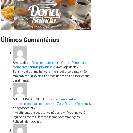
Últimos Comentários
A verdade
em
Ratos reaparecem na Orla de Petrolina e
moradores cobram providências
6 de agosto de 2026
Bom investigar melhor esta informação, pois ratos não
tem hábito diurno, eles não costumam sair da toca de dia,
geralmente…
MARCELINO OLIVEIRA
em
Sequência de furtos de
arames preocupa produtores na Zona Rural de Petrolina
6
de agosto de 2026
Investimento em segurança não existe , Petrolina está
jogado as cobras , facções tomando conta e agente
Policial falando que…