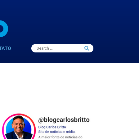
Search
TATO
Search
for: