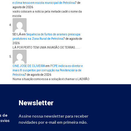
e clima tenso em escola municipal de Petrolina
7 de
agosto de 2026
vocês colocam a notícia pela metade cadê o nome da
escola
SEI LÁ
em
Sequência de furtos de arames preocupa
produtores na Zona Rural de Petrolina
7 de agosto de
2026
LÁ POR PERTO TEM UMA INVASÃO DE TERRAS......
ONE JOSE DE OLIVEIRA
em
PCPE indicia ex-diretor e
mais 8 suspeitos por corrupção na Penitenciária de
Petrolina
7 de agosto de 2026
Numa situação como essa a solução é chamar o LADRÃO
Newsletter
s de
Assine nossa newsletter para receber
svios
novidades por e-mail em primeira mão.