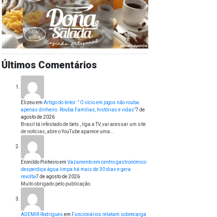
Últimos Comentários
Elizeu
em
Artigo do leitor: ” O vício em jogos não rouba
apenas dinheiro. Rouba Famílias, histórias e vidas”
7 de
agosto de 2026
Brasil tá infestado de bets , liga a TV, vai acessar um site
de notícias, abre o YouTube aparece uma…
Eronildo Pinheiro
em
Vazamento em centro gastronômico
desperdiça água limpa há mais de 30 dias e gera
revolta
7 de agosto de 2026
Muito obrigado pelo publicação.
ADEMIR Rodrigues
em
Funcionários relatam sobrecarga