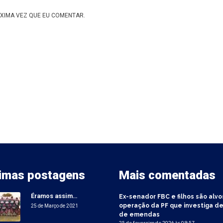
XIMA VEZ QUE EU COMENTAR.
timas postagens
Mais comentadas
Éramos assim…
Ex-senador FBC e filhos são alvo
operação da PF que investiga de
25 de Março de 2021
de emendas
25 de fevereiro de 2026 às 09:57