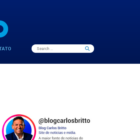
Search
TATO
Search
for: