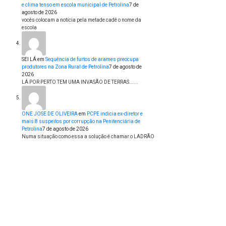
e clima tenso em escola municipal de Petrolina
7 de
agosto de 2026
vocês colocam a notícia pela metade cadê o nome da
escola
SEI LÁ
em
Sequência de furtos de arames preocupa
produtores na Zona Rural de Petrolina
7 de agosto de
2026
LÁ POR PERTO TEM UMA INVASÃO DE TERRAS......
ONE JOSE DE OLIVEIRA
em
PCPE indicia ex-diretor e
mais 8 suspeitos por corrupção na Penitenciária de
Petrolina
7 de agosto de 2026
Numa situação como essa a solução é chamar o LADRÃO