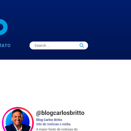
Search
TATO
Search
for: