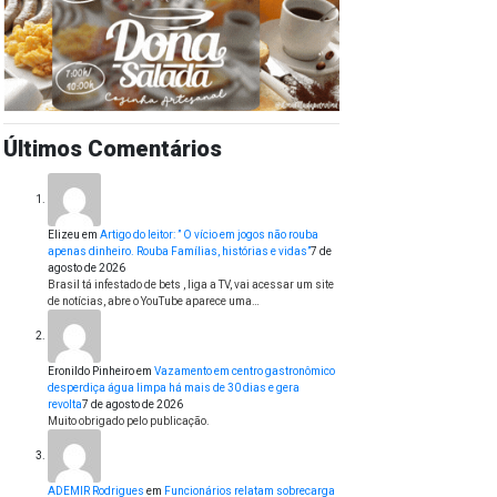
Últimos Comentários
Elizeu
em
Artigo do leitor: ” O vício em jogos não rouba
apenas dinheiro. Rouba Famílias, histórias e vidas”
7 de
agosto de 2026
Brasil tá infestado de bets , liga a TV, vai acessar um site
de notícias, abre o YouTube aparece uma…
Eronildo Pinheiro
em
Vazamento em centro gastronômico
desperdiça água limpa há mais de 30 dias e gera
revolta
7 de agosto de 2026
Muito obrigado pelo publicação.
ADEMIR Rodrigues
em
Funcionários relatam sobrecarga