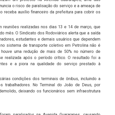
enuncia o risco de paralisação do serviço e a ameaça de
eceba auxílio financeiro da prefeitura para cobrir os
m reuniões realizadas nos dias 13 e 14 de março, que
 do mês. O Sindicato dos Rodoviários alerta que a saída
balhadores, estudantes e demais usuários que dependem
e no sistema de transporte coletivo em Petrolina não é
9, houve uma redução de mais de 50% no número de
e realizada após o período crítico. O resultado foi a
ntes e a piora na qualidade do serviço prestado à
árias condições dos terminais de ônibus, incluindo a
os trabalhadores. No Terminal do João de Deus, por
demolido, deixando os funcionários sem infraestrutura
 foram paralisados na Avenida Guararapes, causando