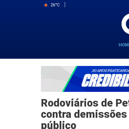
26°C
HOM
Rodoviários de Pe
contra demissões 
público