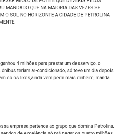
ERSAR MIOLO DE POTE E QUE DEVERIA PELOS
AU MANDADO QUE NA MAIORIA DAS VEZES SE
M O SOL NO HORIZONTE A CIDADE DE PETROLINA
MENTE.
ganhou 4 milhões para prestar um desserviço, o
ônibus teriam ar-condicionado, só teve um dia depois
am só os lixos,ainda vem pedir mais dinheiro, manda
, essa empresa pertence ao grupo que domina Petrolina,
serviço de excelência só prá pegar os quatro milhões