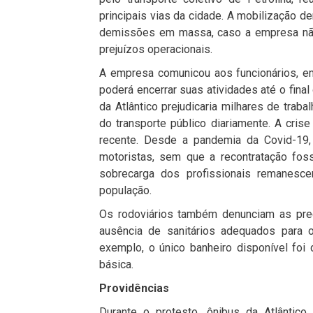
principais vias da cidade. A mobilização d
demissões em massa, caso a empresa não r
prejuízos operacionais.
A empresa comunicou aos funcionários, e
poderá encerrar suas atividades até o final
da Atlântico prejudicaria milhares de tra
do transporte público diariamente. A cris
recente. Desde a pandemia da Covid-1
motoristas, sem que a recontratação foss
sobrecarga dos profissionais remanesce
população.
Os rodoviários também denunciam as prec
ausência de sanitários adequados para 
exemplo, o único banheiro disponível foi 
básica.
Providências
Durante o protesto, ônibus da Atlântico