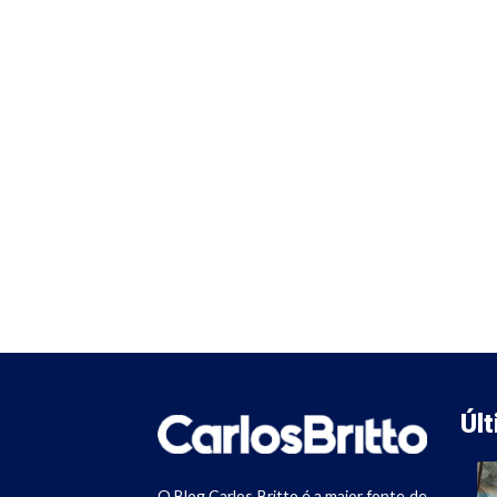
Úl
O Blog Carlos Britto é a maior fonte de