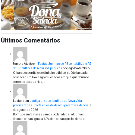
Últimos Comentários
Sempre Atento
em
Festas Juninas de PE contabilizam R$
310,7 milhões de recursos públicos
7 de agosto de 2026
Olha o desperdício de dinheiro público, saúde lascada,
educação um lixo, esgotos jogados em qualquer buraco
correndo para os rios,…
Luciane
em
Justiça diz que famílias do Nova Vida III
precisam de suporte antes de desocuparem residencial
7
de agosto de 2026
Bom que em 3 meses vamos poder alugar algumas
dessas casas igual a 60% das casas que foi dada a…