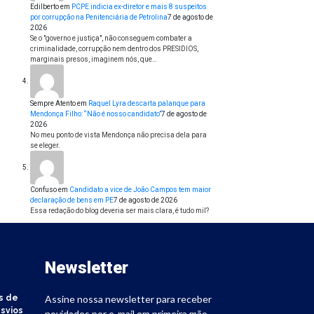
Edilberto
em
PCPE indicia ex-diretor e mais 8 suspeitos
por corrupção na Penitenciária de Petrolina
7 de agosto de
2026
Se o "governo e justiça", não conseguem combater a
criminalidade, corrupção nem dentro dos PRESIDIOS,
marginais presos, imaginem nós, que…
Sempre Atento
em
Raquel Lyra descarta palanque para
Mendonça Filho: “Não é nosso candidato”
7 de agosto de
2026
No meu ponto de vista Mendonça não precisa dela para
se eleger.
Confuso
em
Candidato a vice de João Campos tem maior
declaração de bens em PE
7 de agosto de 2026
Essa redação do blog deveria ser mais clara, é tudo mil?
Newsletter
s de
Assine nossa newsletter para receber
svios
novidades por e-mail em primeira mão.