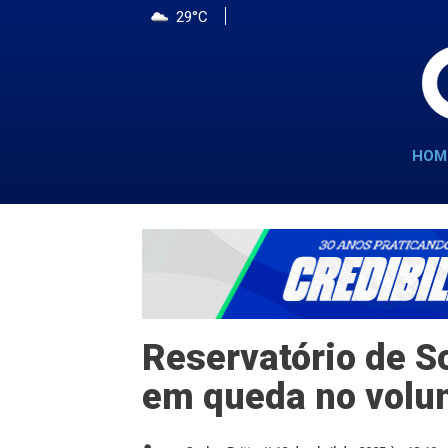
29°C
HOM
Reservatório de S
em queda no volum