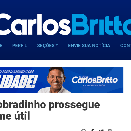
E
PERFIL
SEÇÕES
ENVIE SUA NOTÍCIA
CON
obradinho prossegue
e útil