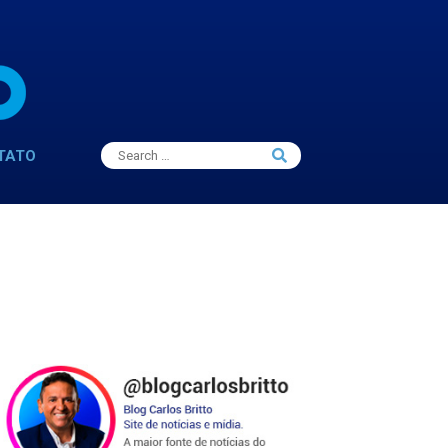
Search
TATO
Search
for: