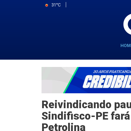
31°C
HOM
Reivindicando pau
Sindifisco-PE fará
Petrolina