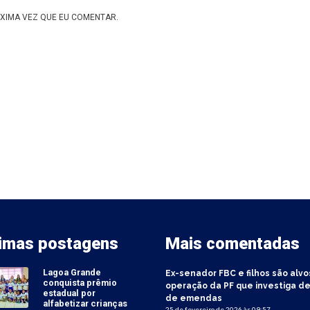
XIMA VEZ QUE EU COMENTAR.
timas postagens
Mais comentadas
Lagoa Grande
Ex-senador FBC e filhos são alvo
conquista prêmio
operação da PF que investiga de
estadual por
de emendas
alfabetizar crianças
25 de fevereiro de 2026 às 09:57