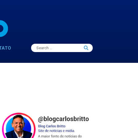
Search
TATO
Search
for: