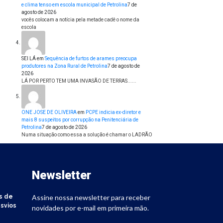
e clima tenso em escola municipal de Petrolina
7 de
agosto de 2026
vocês colocam a notícia pela metade cadê o nome da
escola
SEI LÁ
em
Sequência de furtos de arames preocupa
produtores na Zona Rural de Petrolina
7 de agosto de
2026
LÁ POR PERTO TEM UMA INVASÃO DE TERRAS......
ONE JOSE DE OLIVEIRA
em
PCPE indicia ex-diretor e
mais 8 suspeitos por corrupção na Penitenciária de
Petrolina
7 de agosto de 2026
Numa situação como essa a solução é chamar o LADRÃO
Newsletter
s de
Assine nossa newsletter para receber
svios
novidades por e-mail em primeira mão.