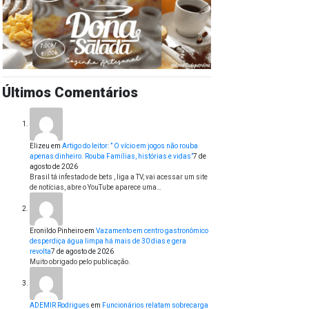
Últimos Comentários
Elizeu
em
Artigo do leitor: ” O vício em jogos não rouba
apenas dinheiro. Rouba Famílias, histórias e vidas”
7 de
agosto de 2026
Brasil tá infestado de bets , liga a TV, vai acessar um site
de notícias, abre o YouTube aparece uma…
Eronildo Pinheiro
em
Vazamento em centro gastronômico
desperdiça água limpa há mais de 30 dias e gera
revolta
7 de agosto de 2026
Muito obrigado pelo publicação.
ADEMIR Rodrigues
em
Funcionários relatam sobrecarga