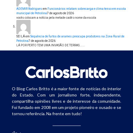
ADEMIR Rodrigues
em
Funcionários relatam sobrecarga e clima tenso em escola
municipal de Petrolina
7 de agosto de 2026
vocês colocam a notícia pela metade cadê o nome da escola
SEI LÁ
em
Sequência de furtos de arames preocupa produtores na Zona Rural de
Petrolina
7 de agosto de 2026
LÁ POR PERTO TEM UMA INVASÃO DE TERRAS......
O Blog Carlos Britto é a maior fonte de notícias do interior
do Estado. Com um jornalismo forte, independente,
compartilha opiniões livres e de interesse da comunidade.
Foi fundado em 2008 em um projeto pioneiro e ousado e se
tornou referência. Na frente em tudo!