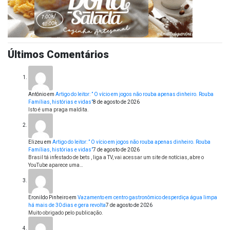
Últimos Comentários
Antônio
em
Artigo do leitor: ” O vício em jogos não rouba apenas dinheiro. Rouba
Famílias, histórias e vidas”
8 de agosto de 2026
Isto é uma praga maldita.
Elizeu
em
Artigo do leitor: ” O vício em jogos não rouba apenas dinheiro. Rouba
Famílias, histórias e vidas”
7 de agosto de 2026
Brasil tá infestado de bets , liga a TV, vai acessar um site de notícias, abre o
YouTube aparece uma…
Eronildo Pinheiro
em
Vazamento em centro gastronômico desperdiça água limpa
há mais de 30 dias e gera revolta
7 de agosto de 2026
Muito obrigado pelo publicação.