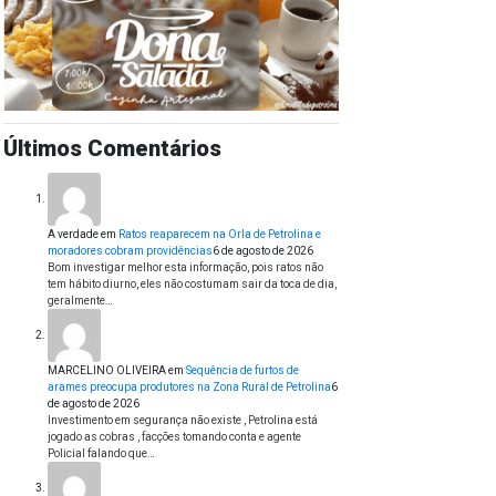
Últimos Comentários
A verdade
em
Ratos reaparecem na Orla de Petrolina e
moradores cobram providências
6 de agosto de 2026
Bom investigar melhor esta informação, pois ratos não
tem hábito diurno, eles não costumam sair da toca de dia,
geralmente…
MARCELINO OLIVEIRA
em
Sequência de furtos de
arames preocupa produtores na Zona Rural de Petrolina
6
de agosto de 2026
Investimento em segurança não existe , Petrolina está
jogado as cobras , facções tomando conta e agente
Policial falando que…