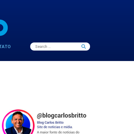
Search
TATO
Search
for: