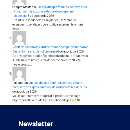
Sempre Atento
em
Justiça diz que famílias do Nova Vida
III precisam de suporte antes de desocuparem
residencial
6 de agosto de 2026
Brasil tá lascado com essa justiça , nem elas se
entendem, quer dizer que a justiça estadual tem mais
força…
Zé
em
Vereadora de Curitiba manda colega “voltar para o
Ceará” e vira alvo de notícia-crime
6 de agosto de 2026
As divergências estão ficando cada dia mais insanáveis.
Ainda haverá uma guerra de secessão entre NE e SE
neste século.…
Luciane
em
Justiça diz que famílias do Nova Vida III
precisam de suporte antes de desocuparem residencial
6
de agosto de 2026
Vou invadir também e esperar a prefeitura me pagar
algum benefício, muito top isso, obrigado justiça
Newsletter