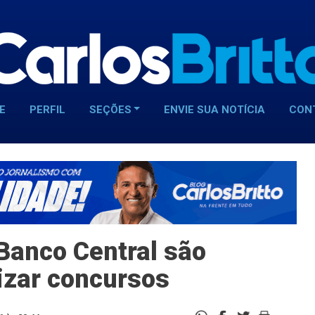
E
PERFIL
SEÇÕES
ENVIE SUA NOTÍCIA
CON
 Banco Central são
lizar concursos