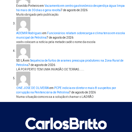
Eronildo Pinheiro
em
Vazamento em centro gastronômico desperdiça água limpa
há mais de 30 dias e gera revolta
7 de agosto de 2026
Muito obrigado pelo publicação.
ADEMIR Rodrigues
em
Funcionários relatam sobrecarga e clima tenso em escola
municipal de Petrolina
7 de agosto de 2026
vocês colocam a notícia pela metade cadê o nome da escola
SEI LÁ
em
Sequência de furtos de arames preocupa produtores na Zona Rural de
Petrolina
7 de agosto de 2026
LÁ POR PERTO TEM UMA INVASÃO DE TERRAS......
ONE JOSE DE OLIVEIRA
em
PCPE indicia ex-diretor e mais 8 suspeitos por
corrupção na Penitenciária de Petrolina
7 de agosto de 2026
Numa situação como essa a solução é chamar o LADRÃO