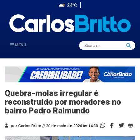
24°C
Search
MENU
Searc
for:
Quebra-molas irregular é
reconstruído por moradores no
bairro Pedro Raimundo
por Carlos Britto //
20 de maio de 2026 às 14:30