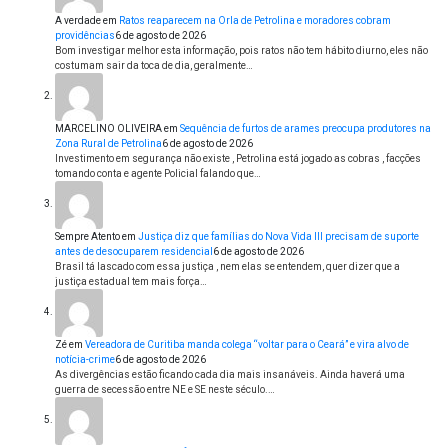
A verdade
em
Ratos reaparecem na Orla de Petrolina e moradores cobram
providências
6 de agosto de 2026
Bom investigar melhor esta informação, pois ratos não tem hábito diurno, eles não
costumam sair da toca de dia, geralmente…
MARCELINO OLIVEIRA
em
Sequência de furtos de arames preocupa produtores na
Zona Rural de Petrolina
6 de agosto de 2026
Investimento em segurança não existe , Petrolina está jogado as cobras , facções
tomando conta e agente Policial falando que…
Sempre Atento
em
Justiça diz que famílias do Nova Vida III precisam de suporte
antes de desocuparem residencial
6 de agosto de 2026
Brasil tá lascado com essa justiça , nem elas se entendem, quer dizer que a
justiça estadual tem mais força…
Zé
em
Vereadora de Curitiba manda colega “voltar para o Ceará” e vira alvo de
notícia-crime
6 de agosto de 2026
As divergências estão ficando cada dia mais insanáveis. Ainda haverá uma
guerra de secessão entre NE e SE neste século.…