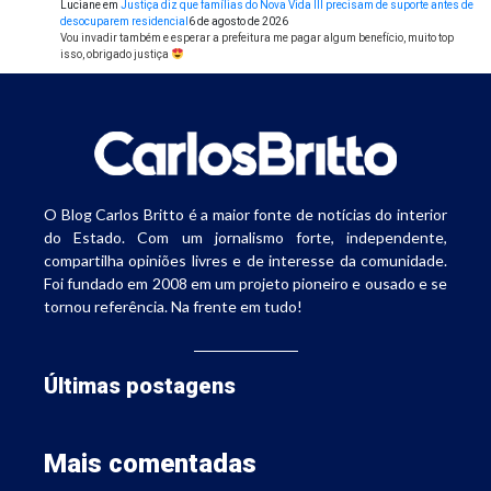
Luciane
em
Justiça diz que famílias do Nova Vida III precisam de suporte antes de
desocuparem residencial
6 de agosto de 2026
Vou invadir também e esperar a prefeitura me pagar algum benefício, muito top
isso, obrigado justiça
O Blog Carlos Britto é a maior fonte de notícias do interior
do Estado. Com um jornalismo forte, independente,
compartilha opiniões livres e de interesse da comunidade.
Foi fundado em 2008 em um projeto pioneiro e ousado e se
tornou referência. Na frente em tudo!
Últimas postagens
Mais comentadas