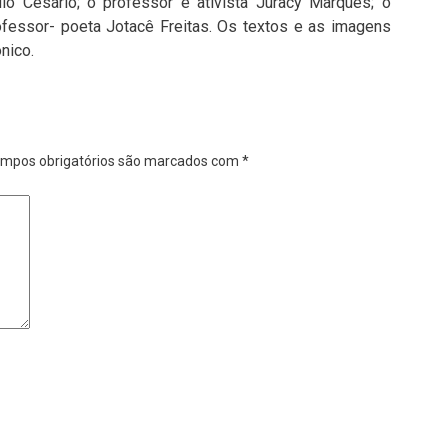
dio Cesário; o professor e ativista Juracy Marques; o
professor- poeta Jotacê Freitas. Os textos e as imagens
nico.
mpos obrigatórios são marcados com
*