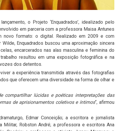
nçamento, o Projeto ‘Enquadrados’, idealizado pelo
senvolvido em parceria com a professora Maisa Antunes
 um novo formato: o digital. Realizado em 2009 e com
car Wilde, Enquadrados buscou uma aproximação sincera
 celas, encarcerados nas alas masculina e feminina do
 trabalho resultou em uma exposição fotográfica e na
 vozes dos detentos.
iver a experiência transmitida através das fotografias
dados que oferecem uma diversidade na forma de olhar e
 compartilhar lúcidas e poéticas interpretações das
ormas de aprisionamentos coletivos e íntimos
“, afirmou
dramaturgo, Edmar Conceição; a escritora e jornalista
a Militar, Robston André; a professora e escritora Ana