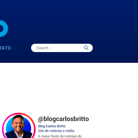
Search
TATO
Search
for: