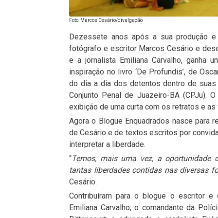
Foto: Marcos Cesário/divulgação
Dezessete anos após a sua produção e la
fotógrafo e escritor Marcos Cesário e de
e a jornalista Emiliana Carvalho, ganha
inspiração no livro ‘De Profundis’, de Os
do dia a dia dos detentos dentro de suas
Conjunto Penal de Juazeiro-BA (CPJu). O
exibição de uma curta com os retratos e as
Agora o Blogue Enquadrados nasce para rev
de Cesário e de textos escritos por convi
interpretar a liberdade.
“
Temos, mais uma vez, a oportunidade de
tantas liberdades contidas nas diversas f
Cesário.
Contribuíram para o blogue o escritor e 
Emiliana Carvalho; o comandante da Políci