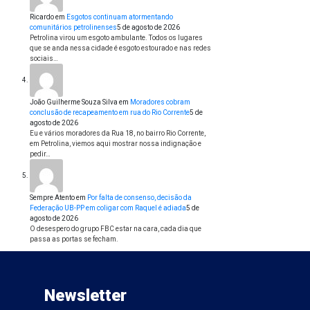
Ricardo
em
Esgotos continuam atormentando
comunitários petrolinenses
5 de agosto de 2026
Petrolina virou um esgoto ambulante. Todos os lugares
que se anda nessa cidade é esgoto estourado e nas redes
sociais…
João Guilherme Souza Silva
em
Moradores cobram
conclusão de recapeamento em rua do Rio Corrente
5 de
agosto de 2026
Eu e vários moradores da Rua 18, no bairro Rio Corrente,
em Petrolina, viemos aqui mostrar nossa indignação e
pedir…
Sempre Atento
em
Por falta de consenso, decisão da
Federação UB-PP em coligar com Raquel é adiada
5 de
agosto de 2026
O desespero do grupo FBC estar na cara, cada dia que
passa as portas se fecham.
Newsletter