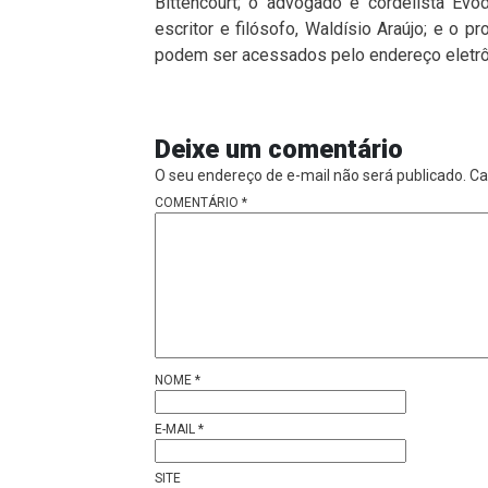
Bittencourt; o advogado e cordelista Evó
escritor e filósofo, Waldísio Araújo; e o 
podem ser acessados pelo endereço eletrô
Deixe um comentário
O seu endereço de e-mail não será publicado.
Ca
COMENTÁRIO
*
NOME
*
E-MAIL
*
SITE