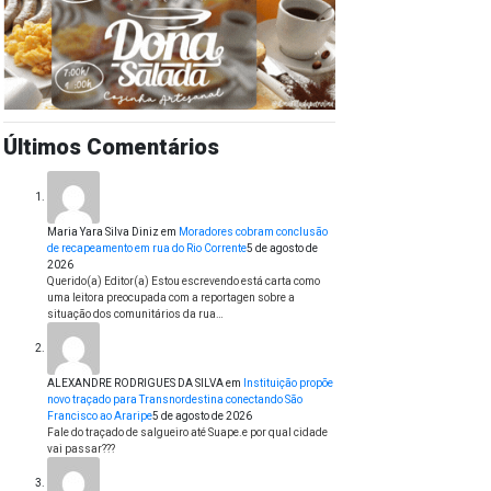
Últimos Comentários
Maria Yara Silva Diniz
em
Moradores cobram conclusão
de recapeamento em rua do Rio Corrente
5 de agosto de
2026
Querido(a) Editor(a) Estou escrevendo está carta como
uma leitora preocupada com a reportagen sobre a
situação dos comunitários da rua…
ALEXANDRE RODRIGUES DA SILVA
em
Instituição propõe
novo traçado para Transnordestina conectando São
Francisco ao Araripe
5 de agosto de 2026
Fale do traçado de salgueiro até Suape.e por qual cidade
vai passar???