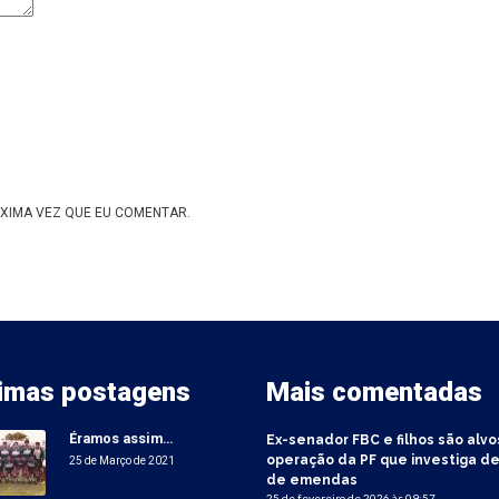
XIMA VEZ QUE EU COMENTAR.
timas postagens
Mais comentadas
Éramos assim…
Ex-senador FBC e filhos são alvo
operação da PF que investiga de
25 de Março de 2021
de emendas
25 de fevereiro de 2026 às 09:57