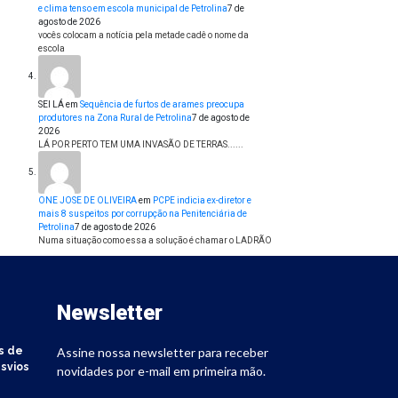
e clima tenso em escola municipal de Petrolina
7 de
agosto de 2026
vocês colocam a notícia pela metade cadê o nome da
escola
SEI LÁ
em
Sequência de furtos de arames preocupa
produtores na Zona Rural de Petrolina
7 de agosto de
2026
LÁ POR PERTO TEM UMA INVASÃO DE TERRAS......
ONE JOSE DE OLIVEIRA
em
PCPE indicia ex-diretor e
mais 8 suspeitos por corrupção na Penitenciária de
Petrolina
7 de agosto de 2026
Numa situação como essa a solução é chamar o LADRÃO
Newsletter
s de
Assine nossa newsletter para receber
svios
novidades por e-mail em primeira mão.