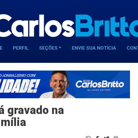
E
PERFIL
SEÇÕES
ENVIE SUA NOTÍCIA
CON
rá gravado na
mília