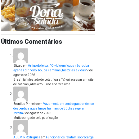
Últimos Comentários
Elizeu
em
Artigo do leitor: ” O vício em jogos não rouba
apenas dinheiro. Rouba Famílias, histórias e vidas”
7 de
agosto de 2026
Brasil tá infestado de bets , liga a TV, vai acessar um site
de notícias, abre o YouTube aparece uma…
Eronildo Pinheiro
em
Vazamento em centro gastronômico
desperdiça água limpa há mais de 30 dias e gera
revolta
7 de agosto de 2026
Muito obrigado pelo publicação.
ADEMIR Rodrigues
em
Funcionários relatam sobrecarga