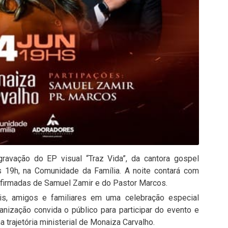
gravação do EP visual “Traz Vida”, da cantora gospel
s 19h, na Comunidade da Família. A noite contará com
firmadas de Samuel Zamir e do Pastor Marcos.
éis, amigos e familiares em uma celebração especial
anização convida o público para participar do evento e
rajetória ministerial de Monaiza Carvalho.