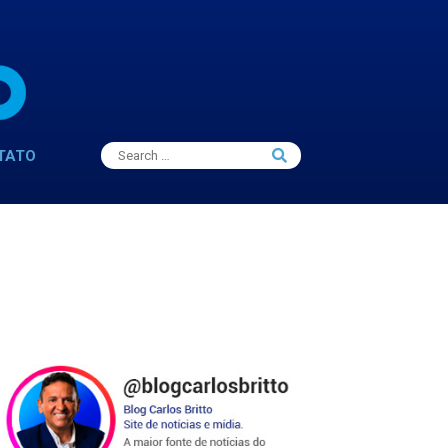
Search
TATO
Search
for: