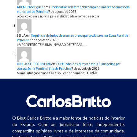
ADEMIR Rodrigues
em
Funcionários relatam sobrecarga e clima tenso em escola
municipal de Petrolina
7 de agosto de 2026
vocês colocam a notícia pela metade cadê o nome da escola
SEI LÁ
em
Sequência de furtos de arames preocupa produtores na Zona Rural de
Petrolina
7 de agosto de 2026
LÁ POR PERTO TEM UMA INVASÃO DE TERRAS......
ONE JOSE DE OLIVEIRA
em
PCPE indicia ex-diretor e mais 8 suspeitos por
corrupção na Penitenciária de Petrolina
7 de agosto de 2026
Numa situação como essa a solução é chamar o LADRÃO
O Blog Carlos Britto é a maior fonte de notícias do interior
do Estado. Com um jornalismo forte, independente,
compartilha opiniões livres e de interesse da comunidade.