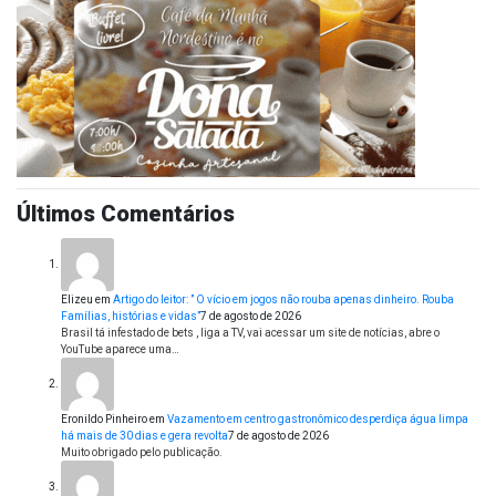
Últimos Comentários
Elizeu
em
Artigo do leitor: ” O vício em jogos não rouba apenas dinheiro. Rouba
Famílias, histórias e vidas”
7 de agosto de 2026
Brasil tá infestado de bets , liga a TV, vai acessar um site de notícias, abre o
YouTube aparece uma…
Eronildo Pinheiro
em
Vazamento em centro gastronômico desperdiça água limpa
há mais de 30 dias e gera revolta
7 de agosto de 2026
Muito obrigado pelo publicação.