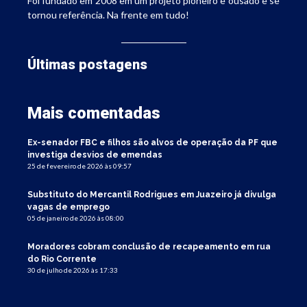
Foi fundado em 2008 em um projeto pioneiro e ousado e se
tornou referência. Na frente em tudo!
Últimas postagens
Mais comentadas
Ex-senador FBC e filhos são alvos de operação da PF que
investiga desvios de emendas
25 de fevereiro de 2026 às 09:57
Substituto do Mercantil Rodrigues em Juazeiro já divulga
vagas de emprego
05 de janeiro de 2026 às 08:00
Moradores cobram conclusão de recapeamento em rua
do Rio Corrente
30 de julho de 2026 às 17:33