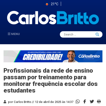
21°C
Search
MENU
Searc
for:
Profissionais da rede de ensino
passam por treinamento para
monitorar frequência escolar dos
estudantes
por Carlos Britto //
12 de abril de 2025 às 14:37