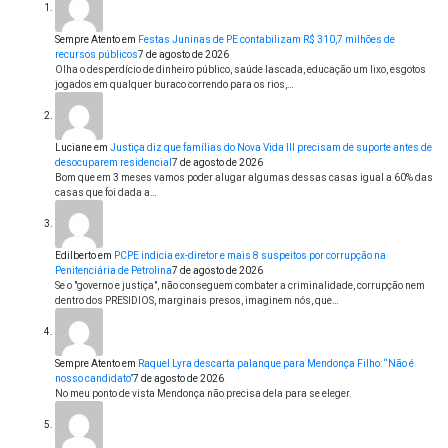
Sempre Atento
em
Festas Juninas de PE contabilizam R$ 310,7 milhões de
recursos públicos
7 de agosto de 2026
Olha o desperdício de dinheiro público, saúde lascada, educação um lixo, esgotos
jogados em qualquer buraco correndo para os rios,…
Luciane
em
Justiça diz que famílias do Nova Vida III precisam de suporte antes de
desocuparem residencial
7 de agosto de 2026
Bom que em 3 meses vamos poder alugar algumas dessas casas igual a 60% das
casas que foi dada a…
Edilberto
em
PCPE indicia ex-diretor e mais 8 suspeitos por corrupção na
Penitenciária de Petrolina
7 de agosto de 2026
Se o "governo e justiça", não conseguem combater a criminalidade, corrupção nem
dentro dos PRESIDIOS, marginais presos, imaginem nós, que…
Sempre Atento
em
Raquel Lyra descarta palanque para Mendonça Filho: “Não é
nosso candidato”
7 de agosto de 2026
No meu ponto de vista Mendonça não precisa dela para se eleger.