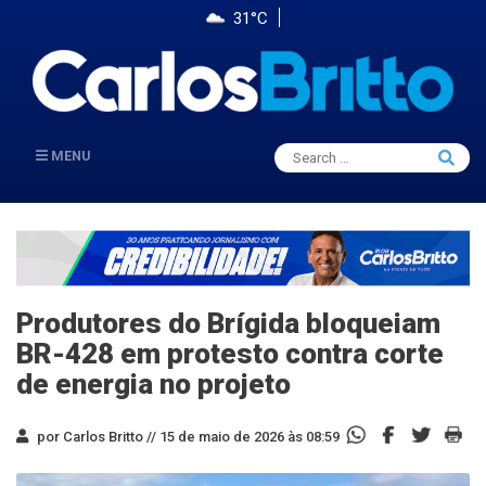
31°C
Search
MENU
Searc
for:
Produtores do Brígida bloqueiam
BR-428 em protesto contra corte
de energia no projeto
por Carlos Britto //
15 de maio de 2026 às 08:59