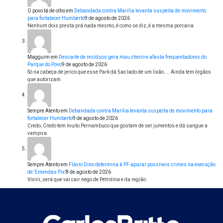
O povo tá de olho
em
Debandada contra Marília levanta suspeita de movimento
para fortalecer Humberto
9 de agosto de 2026
Nenhum dois presta prá nada mesmo, é como se diz, é a mesma porcaria
Magguim
em
Descarte de resíduos gera mau cheiro e afasta frequentadores do
Parque do Povo
9 de agosto de 2026
Só na cabeça de jerico que esse Park dá 5ao lado de um lixão.... Ainda tem órgãos
que autorizam
Sempre Atento
em
Debandada contra Marília levanta suspeita de movimento para
fortalecer Humberto
9 de agosto de 2026
Credo, Credo tem muito Pernambuco que gostam de ser jumentos e dá sangue a
vampira.
Sempre Atento
em
Flávio Dino determina à PF apurar possíveis crimes na execução
de ‘Emendas Pix’
8 de agosto de 2026
Vixiiii, será que vai cair nego de Petrolina e da região.