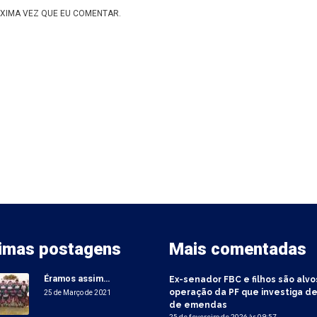
XIMA VEZ QUE EU COMENTAR.
timas postagens
Mais comentadas
Éramos assim…
Ex-senador FBC e filhos são alvo
operação da PF que investiga de
25 de Março de 2021
de emendas
25 de fevereiro de 2026 às 09:57