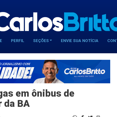
E
PERFIL
SEÇÕES
ENVIE SUA NOTÍCIA
CON
gas em ônibus de
r da BA