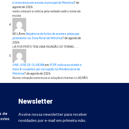
e clima tenso em escola municipal de Petrolina
7 de
agosto de 2026
vocês colocam a notícia pela metade cadê o nome da
escola
SEI LÁ
em
Sequência de furtos de arames preocupa
produtores na Zona Rural de Petrolina
7 de agosto de
2026
LÁ POR PERTO TEM UMA INVASÃO DE TERRAS......
ONE JOSE DE OLIVEIRA
em
PCPE indicia ex-diretor e
mais 8 suspeitos por corrupção na Penitenciária de
Petrolina
7 de agosto de 2026
Numa situação como essa a solução é chamar o LADRÃO
Newsletter
s de
Assine nossa newsletter para receber
svios
novidades por e-mail em primeira mão.