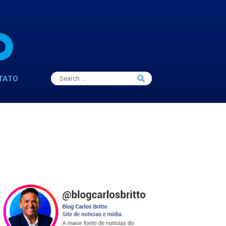
Search
TATO
Search
for: