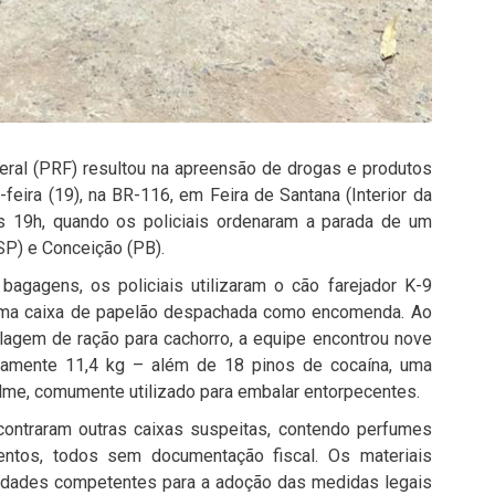
deral (PRF) resultou na apreensão de drogas e produtos
feira (19), na BR-116, em Feira de Santana (Interior da
as 19h, quando os policiais ordenaram a parada de um
(SP) e Conceição (PB).
agagens, os policiais utilizaram o cão farejador K-9
 uma caixa de papelão despachada como encomenda. Ao
alagem de ração para cachorro, a equipe encontrou nove
damente 11,4 kg – além de 18 pinos de cocaína, uma
filme, comumente utilizado para embalar entorpecentes.
contraram outras caixas suspeitas, contendo perfumes
entos, todos sem documentação fiscal. Os materiais
idades competentes para a adoção das medidas legais