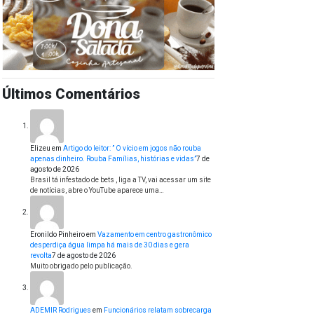
Últimos Comentários
Elizeu
em
Artigo do leitor: ” O vício em jogos não rouba
apenas dinheiro. Rouba Famílias, histórias e vidas”
7 de
agosto de 2026
Brasil tá infestado de bets , liga a TV, vai acessar um site
de notícias, abre o YouTube aparece uma…
Eronildo Pinheiro
em
Vazamento em centro gastronômico
desperdiça água limpa há mais de 30 dias e gera
revolta
7 de agosto de 2026
Muito obrigado pelo publicação.
ADEMIR Rodrigues
em
Funcionários relatam sobrecarga