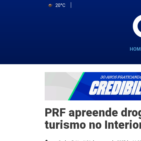
20°C
HOM
PRF apreende dro
turismo no Interio