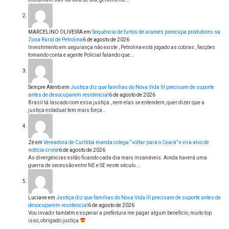
MARCELINO OLIVEIRA
em
Sequência de furtos de arames preocupa produtores na
Zona Rural de Petrolina
6 de agosto de 2026
Investimento em segurança não existe , Petrolina está jogado as cobras , facções
tomando conta e agente Policial falando que…
Sempre Atento
em
Justiça diz que famílias do Nova Vida III precisam de suporte
antes de desocuparem residencial
6 de agosto de 2026
Brasil tá lascado com essa justiça , nem elas se entendem, quer dizer que a
justiça estadual tem mais força…
Zé
em
Vereadora de Curitiba manda colega “voltar para o Ceará” e vira alvo de
notícia-crime
6 de agosto de 2026
As divergências estão ficando cada dia mais insanáveis. Ainda haverá uma
guerra de secessão entre NE e SE neste século.…
Luciane
em
Justiça diz que famílias do Nova Vida III precisam de suporte antes de
desocuparem residencial
6 de agosto de 2026
Vou invadir também e esperar a prefeitura me pagar algum benefício, muito top
isso, obrigado justiça