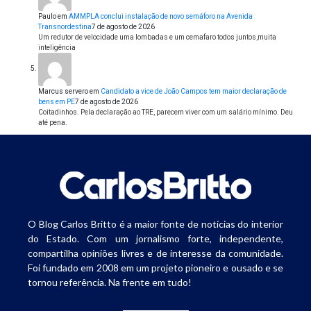
Paulo
em
AMMPLA conclui instalação de novo semáforo na Avenida
Transnordestina
7 de agosto de 2026
Um redutor de velocidade uma lombadas e um cemafaro todos juntos,muita
inteligência
Marcus servero
em
Candidato a vice de João Campos tem maior declaração de
bens em PE
7 de agosto de 2026
Coitadinhos. Pela declaração ao TRE, parecem viver com um salário mínimo. Deu
até pena.
O Blog Carlos Britto é a maior fonte de notícias do interior
do Estado. Com um jornalismo forte, independente,
compartilha opiniões livres e de interesse da comunidade.
Foi fundado em 2008 em um projeto pioneiro e ousado e se
tornou referência. Na frente em tudo!