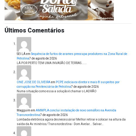
Últimos Comentários
SEI LÁ
em
Sequência de furtos de arames preocupa produtores na Zona Rural de
Petrolina
7 de agosto de 2026
LÁ POR PERTO TEM UMA INVASÃO DE TERRAS......
ONE JOSE DE OLIVEIRA
em
PCPE indicia ex-diretor e mais 8 suspeitos por
corrupção na Penitenciária de Petrolina
7 de agosto de 2026
Numa situação como essa a solução é chamar o LADRÃO
Magguim
em
AMMPLA conclui instalação de novo semáforo na Avenida
Transnordestina
7 de agosto de 2026
Lombada eletrônica agora desnecessária! Melhor retirar e colocar na altura da
saída da Av minérios/ Transnordestina - Dom Avelar... Salvar…