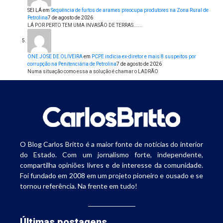
SEI LÁ
em
Sequência de furtos de arames preocupa produtores na Zona Rural de
Petrolina
7 de agosto de 2026
LÁ POR PERTO TEM UMA INVASÃO DE TERRAS......
ONE JOSE DE OLIVEIRA
em
PCPE indicia ex-diretor e mais 8 suspeitos por
corrupção na Penitenciária de Petrolina
7 de agosto de 2026
Numa situação como essa a solução é chamar o LADRÃO
O Blog Carlos Britto é a maior fonte de notícias do interior
do Estado. Com um jornalismo forte, independente,
compartilha opiniões livres e de interesse da comunidade.
Foi fundado em 2008 em um projeto pioneiro e ousado e se
tornou referência. Na frente em tudo!
Últimas postagens