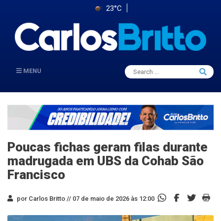
23°C
Search
MENU
Searc
for:
Poucas fichas geram filas durante
madrugada em UBS da Cohab São
Francisco
por Carlos Britto //
07 de maio de 2026 às 12:00