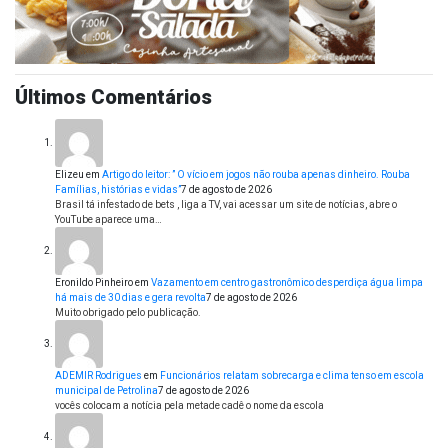
Últimos Comentários
Elizeu
em
Artigo do leitor: ” O vício em jogos não rouba apenas dinheiro. Rouba
Famílias, histórias e vidas”
7 de agosto de 2026
Brasil tá infestado de bets , liga a TV, vai acessar um site de notícias, abre o
YouTube aparece uma…
Eronildo Pinheiro
em
Vazamento em centro gastronômico desperdiça água limpa
há mais de 30 dias e gera revolta
7 de agosto de 2026
Muito obrigado pelo publicação.
ADEMIR Rodrigues
em
Funcionários relatam sobrecarga e clima tenso em escola
municipal de Petrolina
7 de agosto de 2026
vocês colocam a notícia pela metade cadê o nome da escola