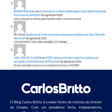
ADEMIR Rodrigues
em
Funcionários relatam sobrecarga e clima tenso em escola
municipal de Petrolina
7 de agosto de 2026
vocês colocam a notícia pela metade cadê o nome da escola
SEI LÁ
em
Sequência de furtos de arames preocupa produtores na Zona Rural de
Petrolina
7 de agosto de 2026
LÁ POR PERTO TEM UMA INVASÃO DE TERRAS......
ONE JOSE DE OLIVEIRA
em
PCPE indicia ex-diretor e mais 8 suspeitos por
corrupção na Penitenciária de Petrolina
7 de agosto de 2026
Numa situação como essa a solução é chamar o LADRÃO
O Blog Carlos Britto é a maior fonte de notícias do interior
do Estado. Com um jornalismo forte, independente,