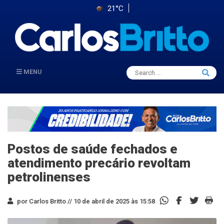
21°C
Search
MENU
Searc
for:
Postos de saúde fechados e
atendimento precário revoltam
petrolinenses
por Carlos Britto //
10 de abril de 2025 às 15:58