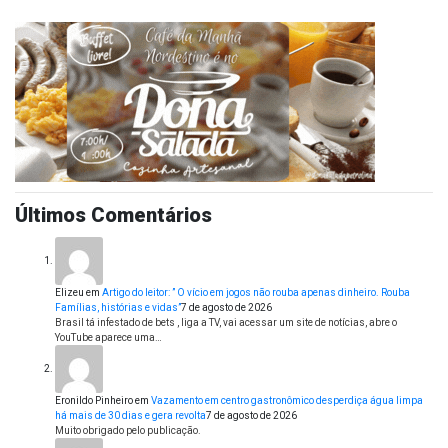
Últimos Comentários
Elizeu
em
Artigo do leitor: ” O vício em jogos não rouba apenas dinheiro. Rouba
Famílias, histórias e vidas”
7 de agosto de 2026
Brasil tá infestado de bets , liga a TV, vai acessar um site de notícias, abre o
YouTube aparece uma…
Eronildo Pinheiro
em
Vazamento em centro gastronômico desperdiça água limpa
há mais de 30 dias e gera revolta
7 de agosto de 2026
Muito obrigado pelo publicação.