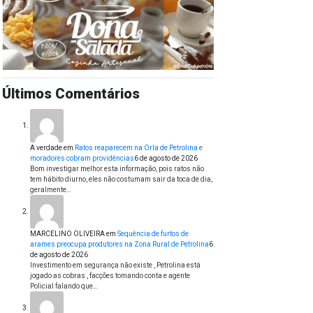
Últimos Comentários
A verdade
em
Ratos reaparecem na Orla de Petrolina e
moradores cobram providências
6 de agosto de 2026
Bom investigar melhor esta informação, pois ratos não
tem hábito diurno, eles não costumam sair da toca de dia,
geralmente…
MARCELINO OLIVEIRA
em
Sequência de furtos de
arames preocupa produtores na Zona Rural de Petrolina
6
de agosto de 2026
Investimento em segurança não existe , Petrolina está
jogado as cobras , facções tomando conta e agente
Policial falando que…