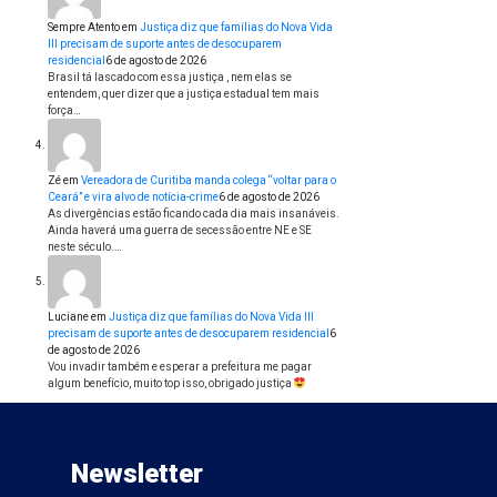
Sempre Atento
em
Justiça diz que famílias do Nova Vida
III precisam de suporte antes de desocuparem
residencial
6 de agosto de 2026
Brasil tá lascado com essa justiça , nem elas se
entendem, quer dizer que a justiça estadual tem mais
força…
Zé
em
Vereadora de Curitiba manda colega “voltar para o
Ceará” e vira alvo de notícia-crime
6 de agosto de 2026
As divergências estão ficando cada dia mais insanáveis.
Ainda haverá uma guerra de secessão entre NE e SE
neste século.…
Luciane
em
Justiça diz que famílias do Nova Vida III
precisam de suporte antes de desocuparem residencial
6
de agosto de 2026
Vou invadir também e esperar a prefeitura me pagar
algum benefício, muito top isso, obrigado justiça
Newsletter