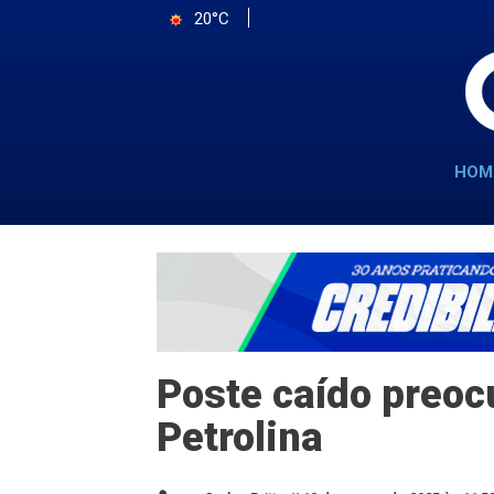
20°C
HOM
Poste caído preoc
Petrolina