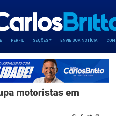
E
PERFIL
SEÇÕES
ENVIE SUA NOTÍCIA
CON
upa motoristas em