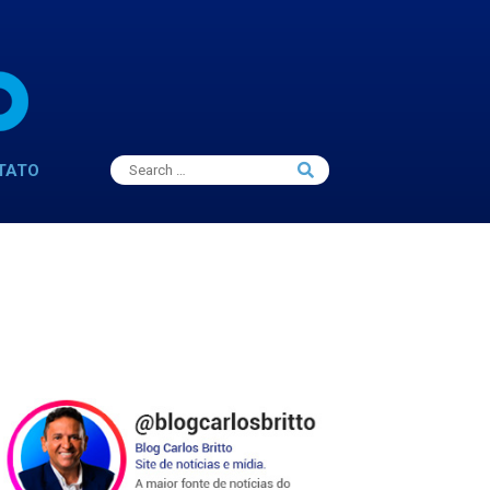
Search
TATO
Search
for: