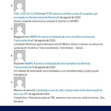
ONE JOSE DE OLIVEIRA
em
PCPE indicia ex-diretor e mais 8 suspeitos por
corrupção na Penitenciária de Petrolina
7 de agosto de 2026
Numa situação como essa a solução é chamar o LADRÃO
Magguim
em
AMMPLA conclui instalação de novo semáforo na Avenida
Transnordestina
7 de agosto de 2026
Lombada eletrônica agora desnecessária! Melhor retirar e colocar na altura da
saída da Av minérios/ Transnordestina - Dom Avelar... Salvar…
Paulo
em
AMMPLA conclui instalação de novo semáforo na Avenida
Transnordestina
7 de agosto de 2026
Um redutor de velocidade uma lombadas e um cemafaro todos juntos,muita
inteligência
Marcus servero
em
Candidato a vice de João Campos tem maior declaração de
bens em PE
7 de agosto de 2026
Coitadinhos. Pela declaração ao TRE, parecem viver com um salário mínimo. Deu
até pena.