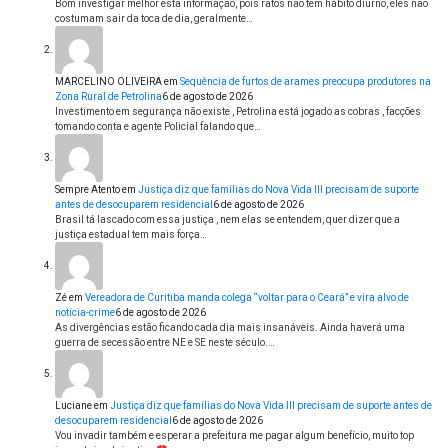
Bom investigar melhor esta informação, pois ratos não tem hábito diurno, eles não
costumam sair da toca de dia, geralmente…
MARCELINO OLIVEIRA
em
Sequência de furtos de arames preocupa produtores na
Zona Rural de Petrolina
6 de agosto de 2026
Investimento em segurança não existe , Petrolina está jogado as cobras , facções
tomando conta e agente Policial falando que…
Sempre Atento
em
Justiça diz que famílias do Nova Vida III precisam de suporte
antes de desocuparem residencial
6 de agosto de 2026
Brasil tá lascado com essa justiça , nem elas se entendem, quer dizer que a
justiça estadual tem mais força…
Zé
em
Vereadora de Curitiba manda colega “voltar para o Ceará” e vira alvo de
notícia-crime
6 de agosto de 2026
As divergências estão ficando cada dia mais insanáveis. Ainda haverá uma
guerra de secessão entre NE e SE neste século.…
Luciane
em
Justiça diz que famílias do Nova Vida III precisam de suporte antes de
desocuparem residencial
6 de agosto de 2026
Vou invadir também e esperar a prefeitura me pagar algum benefício, muito top