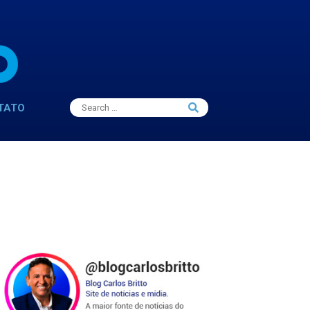
Search
TATO
Search
for: