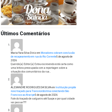
Últimos Comentários
Maria Yara Silva Diniz
em
Moradores cobram conclusão
de recapeamento em rua do Rio Corrente
5 de agosto de
2026
Querido(a) Editor(a) Estou escrevendo está carta como
uma leitora preocupada com a reportagen sobre a
situação dos comunitários da rua…
ALEXANDRE RODRIGUES DA SILVA
em
Instituição propõe
novo traçado para Transnordestina conectando São
Francisco ao Araripe
5 de agosto de 2026
Fale do traçado de salgueiro até Suape.e por qual cidade
vai passar???