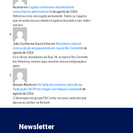
Ricardo
em
Esgotos continuam atormentando
comunitários petrolinenses
5 de agosto de 2026
Petrolina virou um esgoto ambulante. Todos os lugares
que se anda nessa cidade é esgoto estourado e nas redes
sociais…
João Guilherme Souza Silva
em
Moradores cobram
conclusão de recapeamento em rua do Rio Corrente
5 de
agosto de 2026
Eu e vários moradores da Rua 18, no bairro Rio Corrente,
em Petrolina, viemos aqui mostrar nossa indignação e
pedir…
Sempre Atento
em
Por falta de consenso, decisão da
Federação UB-PP em coligar com Raquel é adiada
5 de
agosto de 2026
O desespero do grupo FBC estar na cara, cada dia que
passa as portas se fecham.
Newsletter