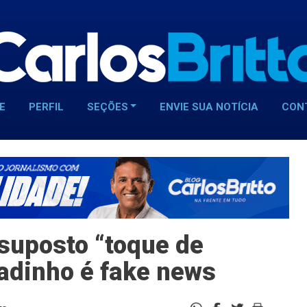
E
PERFIL
SEÇÕES
ENVIE SUA NOTÍCIA
CON
suposto “toque de
adinho é fake news