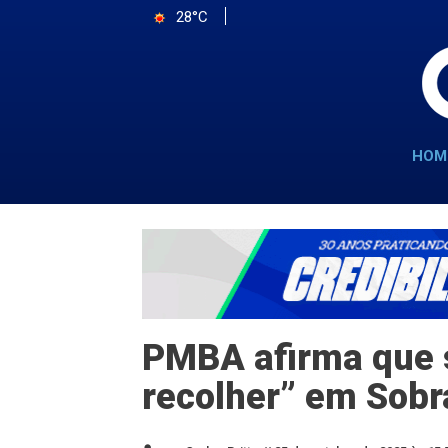
28°C
HOM
PMBA afirma que 
recolher” em Sobr