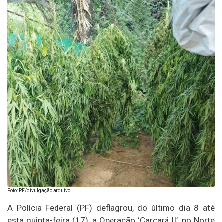
Foto: PF/divulgação arquivo
A Polícia Federal (PF) deflagrou, do último dia 8 até
esta quinta-feira (17), a Operação ‘Carcará II’, no Norte