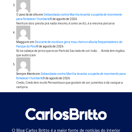
O povo tá de olho
em
Debandada contra Marília levanta suspeita de movimento
para fortalecer Humberto
9 de agosto de 2026
Nenhum dois presta prá nada mesmo, é como se diz, é a mesma porcaria
Magguim
em
Descarte de resíduos gera mau cheiro e afasta frequentadores do
Parque do Povo
9 de agosto de 2026
Só na cabeça de jerico que esse Park dá 5ao lado de um lixão.... Ainda tem órgãos
que autorizam
Sempre Atento
em
Debandada contra Marília levanta suspeita de movimento para
fortalecer Humberto
9 de agosto de 2026
Credo, Credo tem muito Pernambuco que gostam de ser jumentos e dá sangue a
vampira.
O Blog Carlos Britto é a maior fonte de notícias do interior