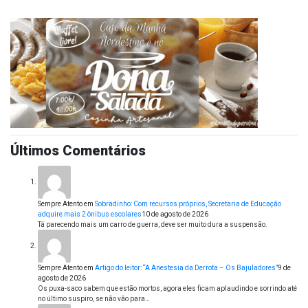
Últimos Comentários
Sempre Atento
em
Sobradinho: Com recursos próprios, Secretaria de Educação
adquire mais 2 ônibus escolares
10 de agosto de 2026
Tá parecendo mais um carro de guerra, deve ser muito dura a suspensão.
Sempre Atento
em
Artigo do leitor: “A Anestesia da Derrota – Os Bajuladores”
9 de
agosto de 2026
Os puxa-saco sabem que estão mortos, agora eles ficam aplaudindo e sorrindo até
no último suspiro, se não vão para…