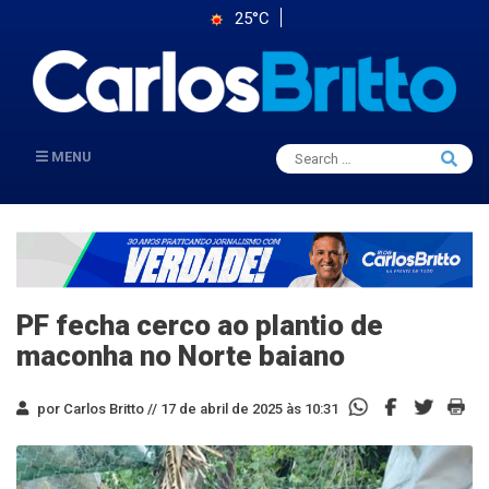
25°C
Search
MENU
Searc
for:
PF fecha cerco ao plantio de
maconha no Norte baiano
por Carlos Britto //
17 de abril de 2025 às 10:31