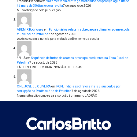
Eronildo Pinheiro
em
Vazamento em centro gastronômico desperdiça água limpa
há mais de 30 dias e gera revolta
7 de agosto de 2026
Muito obrigado pelo publicação.
ADEMIR Rodrigues
em
Funcionários relatam sobrecarga e clima tenso em escola
municipal de Petrolina
7 de agosto de 2026
vocês colocam a notícia pela metade cadê o nome da escola
SEI LÁ
em
Sequência de furtos de arames preocupa produtores na Zona Rural de
Petrolina
7 de agosto de 2026
LÁ POR PERTO TEM UMA INVASÃO DE TERRAS......
ONE JOSE DE OLIVEIRA
em
PCPE indicia ex-diretor e mais 8 suspeitos por
corrupção na Penitenciária de Petrolina
7 de agosto de 2026
Numa situação como essa a solução é chamar o LADRÃO