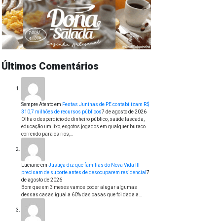
Últimos Comentários
Sempre Atento
em
Festas Juninas de PE contabilizam R$
310,7 milhões de recursos públicos
7 de agosto de 2026
Olha o desperdício de dinheiro público, saúde lascada,
educação um lixo, esgotos jogados em qualquer buraco
correndo para os rios,…
Luciane
em
Justiça diz que famílias do Nova Vida III
precisam de suporte antes de desocuparem residencial
7
de agosto de 2026
Bom que em 3 meses vamos poder alugar algumas
dessas casas igual a 60% das casas que foi dada a…