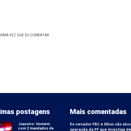
XIMA VEZ QUE EU COMENTAR.
timas postagens
Mais comentadas
Juazeiro: Homem
Ex-senador FBC e filhos são alvo
com 2 mandados de
operação da PF que investiga de