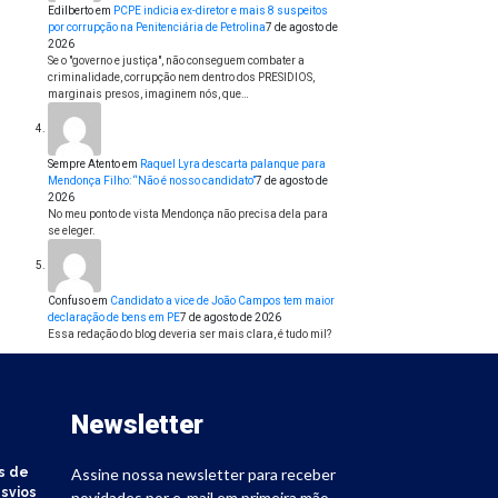
Edilberto
em
PCPE indicia ex-diretor e mais 8 suspeitos
por corrupção na Penitenciária de Petrolina
7 de agosto de
2026
Se o "governo e justiça", não conseguem combater a
criminalidade, corrupção nem dentro dos PRESIDIOS,
marginais presos, imaginem nós, que…
Sempre Atento
em
Raquel Lyra descarta palanque para
Mendonça Filho: “Não é nosso candidato”
7 de agosto de
2026
No meu ponto de vista Mendonça não precisa dela para
se eleger.
Confuso
em
Candidato a vice de João Campos tem maior
declaração de bens em PE
7 de agosto de 2026
Essa redação do blog deveria ser mais clara, é tudo mil?
Newsletter
s de
Assine nossa newsletter para receber
svios
novidades por e-mail em primeira mão.