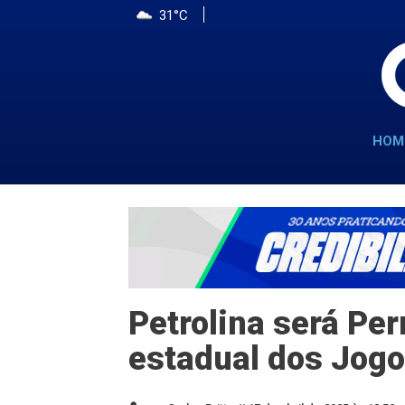
31°C
HOM
Petrolina será P
estadual dos Jogo