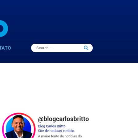
Search
TATO
Search
for: