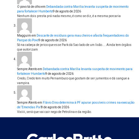
O povo tá de olho
em
Debandada contra Marília levanta suspeita de movimento
para fortalecer Humberto
9 de agosto de 2026
Nenhum dois presta prá nada mesmo, é como se diz, é a mesma porcaria
Magguim
em
Descarte de resíduos gera mau cheiro e afasta frequentadores do
Parque do Povo
9 de agosto de 2026
Só na cabeça de jerico que esse Park dá 5ao lado de um lixão.... Ainda tem órgãos
que autorizam
Sempre Atento
em
Debandada contra Marília levanta suspeita de movimento para
fortalecer Humberto
9 de agosto de 2026
Credo, Credo tem muito Pernambuco que gostam de ser jumentos e dá sangue a
vampira.
Sempre Atento
em
Flávio Dino determina à PF apurar possíveis crimes na execução
de ‘Emendas Pix’
8 de agosto de 2026
Vixiiii, será que vai cair nego de Petrolina e da região.