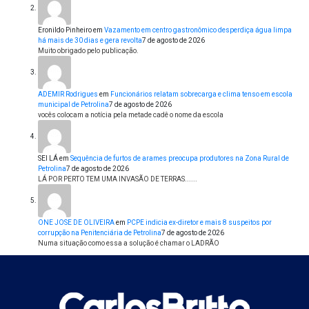
Eronildo Pinheiro
em
Vazamento em centro gastronômico desperdiça água limpa
há mais de 30 dias e gera revolta
7 de agosto de 2026
Muito obrigado pelo publicação.
ADEMIR Rodrigues
em
Funcionários relatam sobrecarga e clima tenso em escola
municipal de Petrolina
7 de agosto de 2026
vocês colocam a notícia pela metade cadê o nome da escola
SEI LÁ
em
Sequência de furtos de arames preocupa produtores na Zona Rural de
Petrolina
7 de agosto de 2026
LÁ POR PERTO TEM UMA INVASÃO DE TERRAS......
ONE JOSE DE OLIVEIRA
em
PCPE indicia ex-diretor e mais 8 suspeitos por
corrupção na Penitenciária de Petrolina
7 de agosto de 2026
Numa situação como essa a solução é chamar o LADRÃO