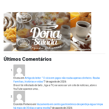
Últimos Comentários
Elizeu
em
Artigo do leitor: ” O vício em jogos não rouba apenas dinheiro. Rouba
Famílias, histórias e vidas”
7 de agosto de 2026
Brasil tá infestado de bets , liga a TV, vai acessar um site de notícias, abre o
YouTube aparece uma…
Eronildo Pinheiro
em
Vazamento em centro gastronômico desperdiça água limpa
há mais de 30 dias e gera revolta
7 de agosto de 2026