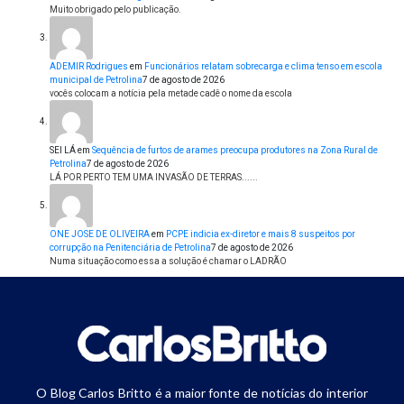
Muito obrigado pelo publicação.
ADEMIR Rodrigues
em
Funcionários relatam sobrecarga e clima tenso em escola
municipal de Petrolina
7 de agosto de 2026
vocês colocam a notícia pela metade cadê o nome da escola
SEI LÁ
em
Sequência de furtos de arames preocupa produtores na Zona Rural de
Petrolina
7 de agosto de 2026
LÁ POR PERTO TEM UMA INVASÃO DE TERRAS......
ONE JOSE DE OLIVEIRA
em
PCPE indicia ex-diretor e mais 8 suspeitos por
corrupção na Penitenciária de Petrolina
7 de agosto de 2026
Numa situação como essa a solução é chamar o LADRÃO
O Blog Carlos Britto é a maior fonte de notícias do interior