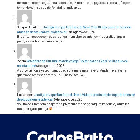
Investimento em segurança não existe , Petrolina está jogado as cobras , facções
tomando conta e agente Policial falando que…
Sempre Atento
em
Justiça diz que famílias do Nova Vida III precisam de suporte
antes de desocuparem residencial
6 de agosto de 2026
Brasil tá lascado com essa justiça , nem elas se entendem, quer dizer que a
justiça estadual tem mais força…
Zé
em
Vereadora de Curitiba manda colega “voltar para o Ceará” e vira alvo de
notícia-crime
6 de agosto de 2026
As divergências estão ficando cada dia mais insanáveis. Ainda haverá uma
guerra de secessão entre NE e SE neste século.…
Luciane
em
Justiça diz que famílias do Nova Vida III precisam de suporte antes de
desocuparem residencial
6 de agosto de 2026
Vou invadir também e esperar a prefeitura me pagar algum benefício, muito top
isso, obrigado justiça