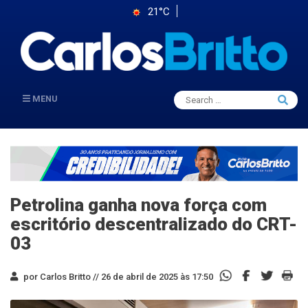
21°C
Search
MENU
Searc
for:
Petrolina ganha nova força com
escritório descentralizado do CRT-
03
por Carlos Britto //
26 de abril de 2025 às 17:50