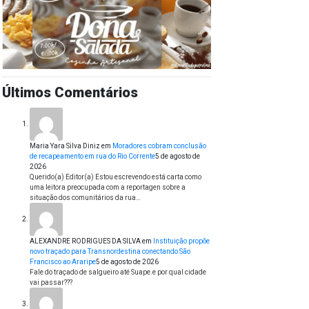
Últimos Comentários
Maria Yara Silva Diniz
em
Moradores cobram conclusão
de recapeamento em rua do Rio Corrente
5 de agosto de
2026
Querido(a) Editor(a) Estou escrevendo está carta como
uma leitora preocupada com a reportagen sobre a
situação dos comunitários da rua…
ALEXANDRE RODRIGUES DA SILVA
em
Instituição propõe
novo traçado para Transnordestina conectando São
Francisco ao Araripe
5 de agosto de 2026
Fale do traçado de salgueiro até Suape.e por qual cidade
vai passar???