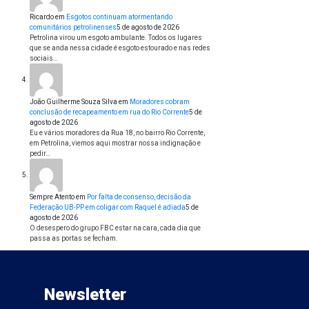
Ricardo
em
Esgotos continuam atormentando
comunitários petrolinenses
5 de agosto de 2026
Petrolina virou um esgoto ambulante. Todos os lugares
que se anda nessa cidade é esgoto estourado e nas redes
sociais…
João Guilherme Souza Silva
em
Moradores cobram
conclusão de recapeamento em rua do Rio Corrente
5 de
agosto de 2026
Eu e vários moradores da Rua 18, no bairro Rio Corrente,
em Petrolina, viemos aqui mostrar nossa indignação e
pedir…
Sempre Atento
em
Por falta de consenso, decisão da
Federação UB-PP em coligar com Raquel é adiada
5 de
agosto de 2026
O desespero do grupo FBC estar na cara, cada dia que
passa as portas se fecham.
Newsletter