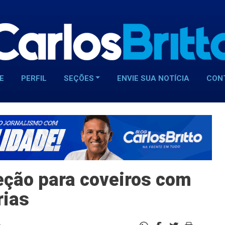
E
PERFIL
SEÇÕES
ENVIE SUA NOTÍCIA
CON
leção para coveiros com
rias