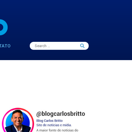
Search
TATO
Search
for: