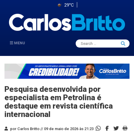
29°C
Search
MENU
Searc
for:
Pesquisa desenvolvida por
especialista em Petrolina é
destaque em revista científica
internacional
por Carlos Britto //
09 de maio de 2026 às 21:23