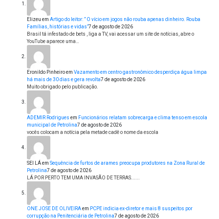
Elizeu
em
Artigo do leitor: ” O vício em jogos não rouba apenas dinheiro. Rouba
Famílias, histórias e vidas”
7 de agosto de 2026
Brasil tá infestado de bets , liga a TV, vai acessar um site de notícias, abre o
YouTube aparece uma…
Eronildo Pinheiro
em
Vazamento em centro gastronômico desperdiça água limpa
há mais de 30 dias e gera revolta
7 de agosto de 2026
Muito obrigado pelo publicação.
ADEMIR Rodrigues
em
Funcionários relatam sobrecarga e clima tenso em escola
municipal de Petrolina
7 de agosto de 2026
vocês colocam a notícia pela metade cadê o nome da escola
SEI LÁ
em
Sequência de furtos de arames preocupa produtores na Zona Rural de
Petrolina
7 de agosto de 2026
LÁ POR PERTO TEM UMA INVASÃO DE TERRAS......
ONE JOSE DE OLIVEIRA
em
PCPE indicia ex-diretor e mais 8 suspeitos por
corrupção na Penitenciária de Petrolina
7 de agosto de 2026