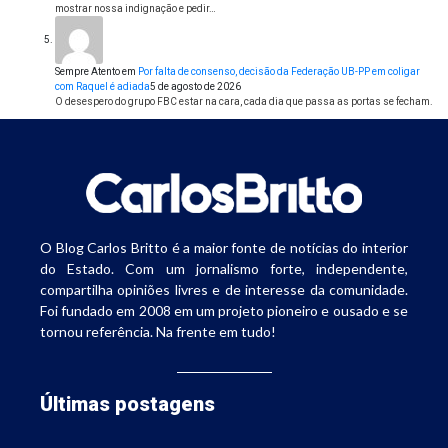
mostrar nossa indignação e pedir…
Sempre Atento
em
Por falta de consenso, decisão da Federação UB-PP em coligar
com Raquel é adiada
5 de agosto de 2026
O desespero do grupo FBC estar na cara, cada dia que passa as portas se fecham.
O Blog Carlos Britto é a maior fonte de notícias do interior
do Estado. Com um jornalismo forte, independente,
compartilha opiniões livres e de interesse da comunidade.
Foi fundado em 2008 em um projeto pioneiro e ousado e se
tornou referência. Na frente em tudo!
Últimas postagens