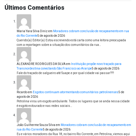
Últimos Comentários
Maria Yara Silva Diniz
em
Moradores cobram conclusão de recapeamento em rua
do Rio Corrente
5 de agosto de 2026
Querido(a) Editor(a) Estou escrevendo está carta como uma leitora preocupada
com a reportagen sobre a situação dos comunitários da rua…
ALEXANDRE RODRIGUES DA SILVA
em
Instituição propõe novo traçado para
Transnordestina conectando São Francisco ao Araripe
5 de agosto de 2026
Fale do traçado de salgueiro até Suape.e por qual cidade vai passar???
Ricardo
em
Esgotos continuam atormentando comunitários petrolinenses
5 de
agosto de 2026
Petrolina virou um esgoto ambulante. Todos os lugares que se anda nessa cidade
é esgoto estourado e nas redes sociais…
João Guilherme Souza Silva
em
Moradores cobram conclusão de recapeamento em
rua do Rio Corrente
5 de agosto de 2026
Eu e vários moradores da Rua 18, no bairro Rio Corrente, em Petrolina, viemos aqui