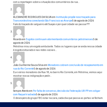
com a reportagen sobre a situação dos comunitários da rua…
ALEXANDRE RODRIGUES DA SILVA
em
Instituição propõe novo traçado para
Transnordestina conectando São Francisco ao Araripe
5 de agosto de 2026
Fale do traçado de salgueiro até Suape.e por qual cidade vai passar???
Ricardo
em
Esgotos continuam atormentando comunitários petrolinenses
5 de
agosto de 2026
Petrolina virou um esgoto ambulante. Todos os lugares que se anda nessa cidade
é esgoto estourado e nas redes sociais…
João Guilherme Souza Silva
em
Moradores cobram conclusão de recapeamento em
rua do Rio Corrente
5 de agosto de 2026
Eu e vários moradores da Rua 18, no bairro Rio Corrente, em Petrolina, viemos aqui
mostrar nossa indignação e pedir…
Sempre Atento
em
Por falta de consenso, decisão da Federação UB-PP em coligar
com Raquel é adiada
5 de agosto de 2026
O desespero do grupo FBC estar na cara, cada dia que passa as portas se fecham.