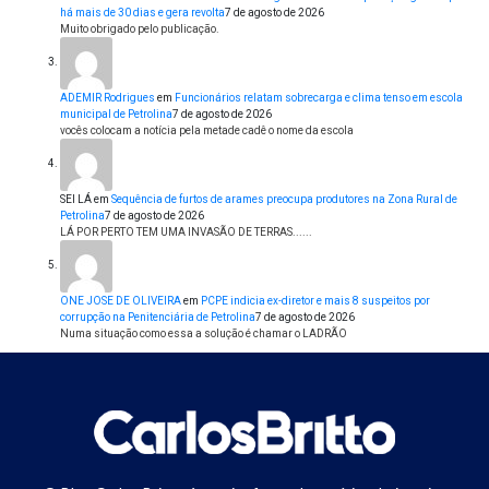
há mais de 30 dias e gera revolta
7 de agosto de 2026
Muito obrigado pelo publicação.
ADEMIR Rodrigues
em
Funcionários relatam sobrecarga e clima tenso em escola
municipal de Petrolina
7 de agosto de 2026
vocês colocam a notícia pela metade cadê o nome da escola
SEI LÁ
em
Sequência de furtos de arames preocupa produtores na Zona Rural de
Petrolina
7 de agosto de 2026
LÁ POR PERTO TEM UMA INVASÃO DE TERRAS......
ONE JOSE DE OLIVEIRA
em
PCPE indicia ex-diretor e mais 8 suspeitos por
corrupção na Penitenciária de Petrolina
7 de agosto de 2026
Numa situação como essa a solução é chamar o LADRÃO