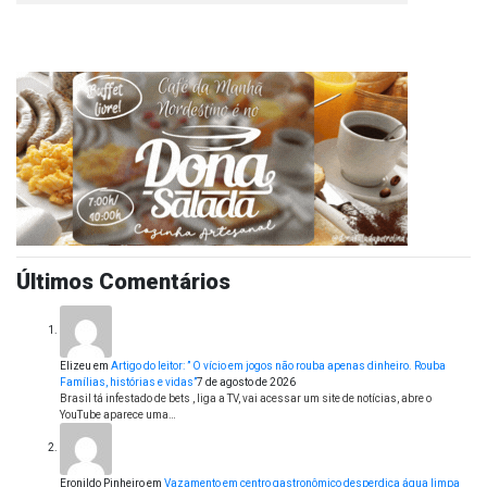
Últimos Comentários
Elizeu
em
Artigo do leitor: ” O vício em jogos não rouba apenas dinheiro. Rouba
Famílias, histórias e vidas”
7 de agosto de 2026
Brasil tá infestado de bets , liga a TV, vai acessar um site de notícias, abre o
YouTube aparece uma…
Eronildo Pinheiro
em
Vazamento em centro gastronômico desperdiça água limpa