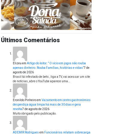
Últimos Comentários
Elizeu
em
Artigo do leitor: ” O vício em jogos não rouba
apenas dinheiro. Rouba Famílias, histórias e vidas”
7 de
agosto de 2026
Brasil tá infestado de bets , liga a TV, vai acessar um site
de notícias, abre o YouTube aparece uma…
Eronildo Pinheiro
em
Vazamento em centro gastronômico
desperdiça água limpa há mais de 30 dias e gera
revolta
7 de agosto de 2026
Muito obrigado pelo publicação.
ADEMIR Rodrigues
em
Funcionários relatam sobrecarga