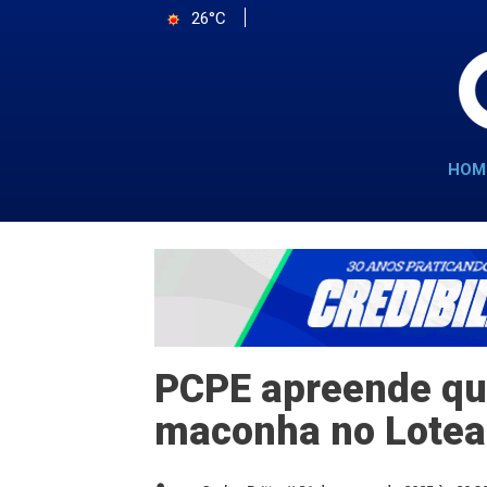
26°C
HOM
PCPE apreende qu
maconha no Lotea