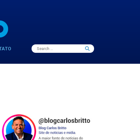
Search
TATO
Search
for: