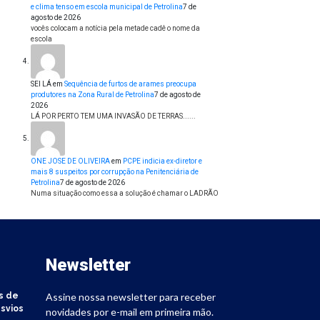
e clima tenso em escola municipal de Petrolina
7 de
agosto de 2026
vocês colocam a notícia pela metade cadê o nome da
escola
SEI LÁ
em
Sequência de furtos de arames preocupa
produtores na Zona Rural de Petrolina
7 de agosto de
2026
LÁ POR PERTO TEM UMA INVASÃO DE TERRAS......
ONE JOSE DE OLIVEIRA
em
PCPE indicia ex-diretor e
mais 8 suspeitos por corrupção na Penitenciária de
Petrolina
7 de agosto de 2026
Numa situação como essa a solução é chamar o LADRÃO
Newsletter
s de
Assine nossa newsletter para receber
svios
novidades por e-mail em primeira mão.