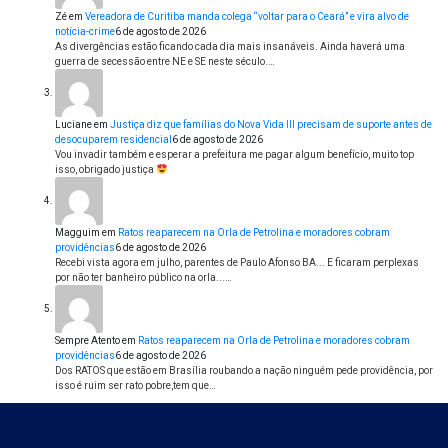
Zé
em
Vereadora de Curitiba manda colega “voltar para o Ceará” e vira alvo de
notícia-crime
6 de agosto de 2026
As divergências estão ficando cada dia mais insanáveis. Ainda haverá uma
guerra de secessão entre NE e SE neste século.…
Luciane
em
Justiça diz que famílias do Nova Vida III precisam de suporte antes de
desocuparem residencial
6 de agosto de 2026
Vou invadir também e esperar a prefeitura me pagar algum benefício, muito top
isso, obrigado justiça
Magguim
em
Ratos reaparecem na Orla de Petrolina e moradores cobram
providências
6 de agosto de 2026
Recebi vista agora em julho, parentes de Paulo Afonso BA... E ficaram perplexas
por não ter banheiro público na orla...…
Sempre Atento
em
Ratos reaparecem na Orla de Petrolina e moradores cobram
providências
6 de agosto de 2026
Dos RATOS que estão em Brasília roubando a nação ninguém pede providência, por
isso é ruim ser rato pobre,tem que…