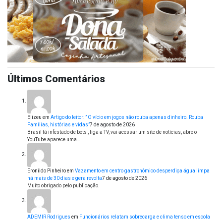
Últimos Comentários
Elizeu
em
Artigo do leitor: ” O vício em jogos não rouba apenas dinheiro. Rouba
Famílias, histórias e vidas”
7 de agosto de 2026
Brasil tá infestado de bets , liga a TV, vai acessar um site de notícias, abre o
YouTube aparece uma…
Eronildo Pinheiro
em
Vazamento em centro gastronômico desperdiça água limpa
há mais de 30 dias e gera revolta
7 de agosto de 2026
Muito obrigado pelo publicação.
ADEMIR Rodrigues
em
Funcionários relatam sobrecarga e clima tenso em escola