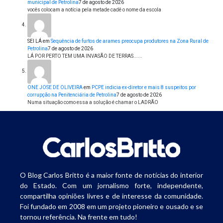
municipal de Petrolina
7 de agosto de 2026
vocês colocam a notícia pela metade cadê o nome da escola
SEI LÁ
em
Sequência de furtos de arames preocupa produtores na Zona Rural de
Petrolina
7 de agosto de 2026
LÁ POR PERTO TEM UMA INVASÃO DE TERRAS......
ONE JOSE DE OLIVEIRA
em
PCPE indicia ex-diretor e mais 8 suspeitos por
corrupção na Penitenciária de Petrolina
7 de agosto de 2026
Numa situação como essa a solução é chamar o LADRÃO
O Blog Carlos Britto é a maior fonte de notícias do interior
do Estado. Com um jornalismo forte, independente,
compartilha opiniões livres e de interesse da comunidade.
Foi fundado em 2008 em um projeto pioneiro e ousado e se
tornou referência. Na frente em tudo!