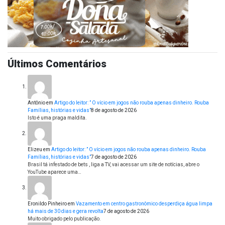
Últimos Comentários
Antônio
em
Artigo do leitor: ” O vício em jogos não rouba apenas dinheiro. Rouba
Famílias, histórias e vidas”
8 de agosto de 2026
Isto é uma praga maldita.
Elizeu
em
Artigo do leitor: ” O vício em jogos não rouba apenas dinheiro. Rouba
Famílias, histórias e vidas”
7 de agosto de 2026
Brasil tá infestado de bets , liga a TV, vai acessar um site de notícias, abre o
YouTube aparece uma…
Eronildo Pinheiro
em
Vazamento em centro gastronômico desperdiça água limpa
há mais de 30 dias e gera revolta
7 de agosto de 2026
Muito obrigado pelo publicação.