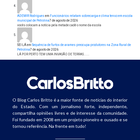
ADEMIR Rodrigues
em
Funcionários relatam sobrecarga e clima tenso em escola
municipal de Petrolina
7 de agosto de 2026
vocês colocam a notícia pela metade cadê o nome da escola
SEI LÁ
em
Sequência de furtos de arames preocupa produtores na Zona Rural de
Petrolina
7 de agosto de 2026
LÁ POR PERTO TEM UMA INVASÃO DE TERRAS......
O Blog Carlos Britto é a maior fonte de notícias do interior
do Estado. Com um jornalismo forte, independente,
compartilha opiniões livres e de interesse da comunidade.
Foi fundado em 2008 em um projeto pioneiro e ousado e se
tornou referência. Na frente em tudo!