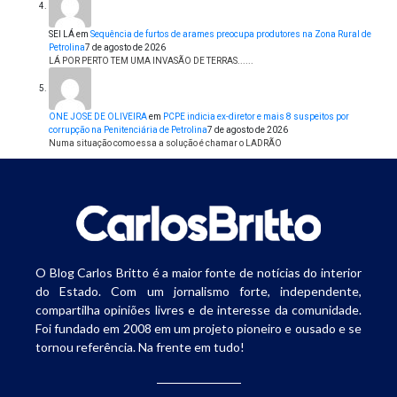
SEI LÁ
em
Sequência de furtos de arames preocupa produtores na Zona Rural de
Petrolina
7 de agosto de 2026
LÁ POR PERTO TEM UMA INVASÃO DE TERRAS......
ONE JOSE DE OLIVEIRA
em
PCPE indicia ex-diretor e mais 8 suspeitos por
corrupção na Penitenciária de Petrolina
7 de agosto de 2026
Numa situação como essa a solução é chamar o LADRÃO
O Blog Carlos Britto é a maior fonte de notícias do interior
do Estado. Com um jornalismo forte, independente,
compartilha opiniões livres e de interesse da comunidade.
Foi fundado em 2008 em um projeto pioneiro e ousado e se
tornou referência. Na frente em tudo!