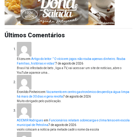
Últimos Comentários
Elizeu
em
Artigo do leitor: ” O vício em jogos não rouba apenas dinheiro. Rouba
Famílias, histórias e vidas”
7 de agosto de 2026
Brasil tá infestado de bets , liga a TV, vai acessar um site de notícias, abre o
YouTube aparece uma…
Eronildo Pinheiro
em
Vazamento em centro gastronômico desperdiça água limpa
há mais de 30 dias e gera revolta
7 de agosto de 2026
Muito obrigado pelo publicação.
ADEMIR Rodrigues
em
Funcionários relatam sobrecarga e clima tenso em escola
municipal de Petrolina
7 de agosto de 2026
vocês colocam a notícia pela metade cadê o nome da escola