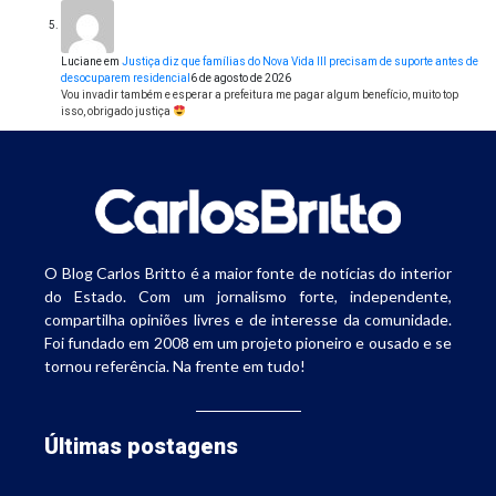
Luciane
em
Justiça diz que famílias do Nova Vida III precisam de suporte antes de
desocuparem residencial
6 de agosto de 2026
Vou invadir também e esperar a prefeitura me pagar algum benefício, muito top
isso, obrigado justiça
O Blog Carlos Britto é a maior fonte de notícias do interior
do Estado. Com um jornalismo forte, independente,
compartilha opiniões livres e de interesse da comunidade.
Foi fundado em 2008 em um projeto pioneiro e ousado e se
tornou referência. Na frente em tudo!
Últimas postagens