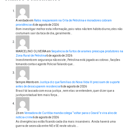
A verdade
em
Ratos reaparecem na Orla de Petrolina e moradores cobram
providências
6 de agosto de 2026
Bom investigar melhor esta informação, pois ratos não tem hábito diurno, eles não
costumam sair da toca de dia, geralmente…
MARCELINO OLIVEIRA
em
Sequência de furtos de arames preocupa produtores na
Zona Rural de Petrolina
6 de agosto de 2026
Investimento em segurança não existe , Petrolina está jogado as cobras , facções
tomando conta e agente Policial falando que…
Sempre Atento
em
Justiça diz que famílias do Nova Vida III precisam de suporte
antes de desocuparem residencial
6 de agosto de 2026
Brasil tá lascado com essa justiça , nem elas se entendem, quer dizer que a
justiça estadual tem mais força…
Zé
em
Vereadora de Curitiba manda colega “voltar para o Ceará” e vira alvo de
notícia-crime
6 de agosto de 2026
As divergências estão ficando cada dia mais insanáveis. Ainda haverá uma
guerra de secessão entre NE e SE neste século.…