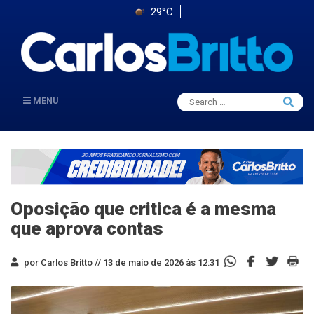
29°C
Search
MENU
Searc
for:
Oposição que critica é a mesma
que aprova contas
por Carlos Britto //
13 de maio de 2026 às 12:31