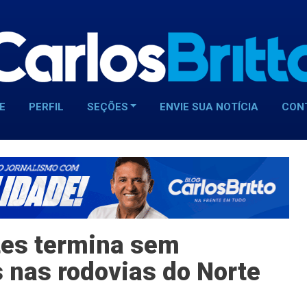
E
PERFIL
SEÇÕES
ENVIE SUA NOTÍCIA
CON
tes termina sem
s nas rodovias do Norte