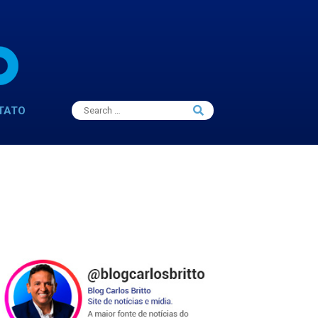
Search
TATO
Search
for: