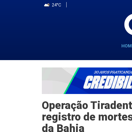
24°C
HOM
Operação Tiraden
registro de morte
da Bahia