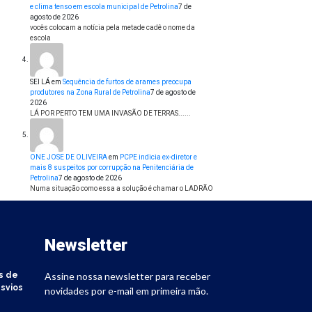
e clima tenso em escola municipal de Petrolina
7 de
agosto de 2026
vocês colocam a notícia pela metade cadê o nome da
escola
SEI LÁ
em
Sequência de furtos de arames preocupa
produtores na Zona Rural de Petrolina
7 de agosto de
2026
LÁ POR PERTO TEM UMA INVASÃO DE TERRAS......
ONE JOSE DE OLIVEIRA
em
PCPE indicia ex-diretor e
mais 8 suspeitos por corrupção na Penitenciária de
Petrolina
7 de agosto de 2026
Numa situação como essa a solução é chamar o LADRÃO
Newsletter
s de
Assine nossa newsletter para receber
svios
novidades por e-mail em primeira mão.