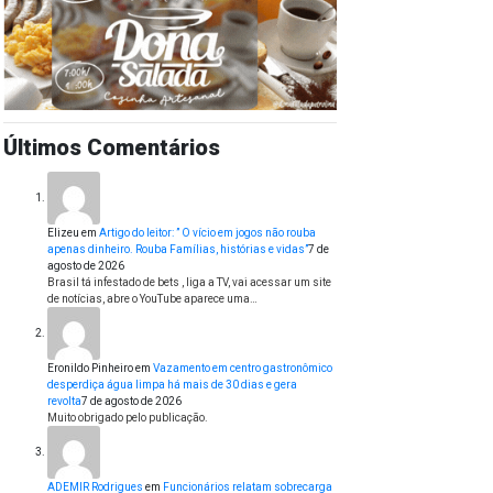
Últimos Comentários
Elizeu
em
Artigo do leitor: ” O vício em jogos não rouba
apenas dinheiro. Rouba Famílias, histórias e vidas”
7 de
agosto de 2026
Brasil tá infestado de bets , liga a TV, vai acessar um site
de notícias, abre o YouTube aparece uma…
Eronildo Pinheiro
em
Vazamento em centro gastronômico
desperdiça água limpa há mais de 30 dias e gera
revolta
7 de agosto de 2026
Muito obrigado pelo publicação.
ADEMIR Rodrigues
em
Funcionários relatam sobrecarga