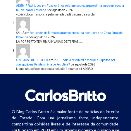
ADEMIR Rodrigues
em
Funcionários relatam sobrecarga e clima tenso em escola
municipal de Petrolina
7 de agosto de 2026
vocês colocam a notícia pela metade cadê o nome da escola
SEI LÁ
em
Sequência de furtos de arames preocupa produtores na Zona Rural de
Petrolina
7 de agosto de 2026
LÁ POR PERTO TEM UMA INVASÃO DE TERRAS......
ONE JOSE DE OLIVEIRA
em
PCPE indicia ex-diretor e mais 8 suspeitos por
corrupção na Penitenciária de Petrolina
7 de agosto de 2026
Numa situação como essa a solução é chamar o LADRÃO
O Blog Carlos Britto é a maior fonte de notícias do interior
do Estado. Com um jornalismo forte, independente,
compartilha opiniões livres e de interesse da comunidade.
Foi fundado em 2008 em um projeto pioneiro e ousado e se