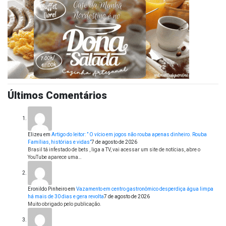
Últimos Comentários
Elizeu
em
Artigo do leitor: ” O vício em jogos não rouba apenas dinheiro. Rouba
Famílias, histórias e vidas”
7 de agosto de 2026
Brasil tá infestado de bets , liga a TV, vai acessar um site de notícias, abre o
YouTube aparece uma…
Eronildo Pinheiro
em
Vazamento em centro gastronômico desperdiça água limpa
há mais de 30 dias e gera revolta
7 de agosto de 2026
Muito obrigado pelo publicação.