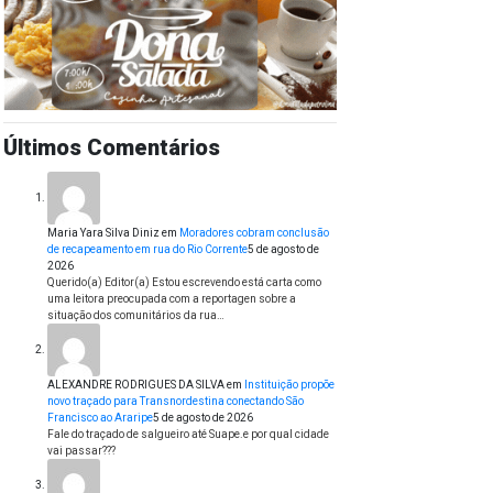
Últimos Comentários
Maria Yara Silva Diniz
em
Moradores cobram conclusão
de recapeamento em rua do Rio Corrente
5 de agosto de
2026
Querido(a) Editor(a) Estou escrevendo está carta como
uma leitora preocupada com a reportagen sobre a
situação dos comunitários da rua…
ALEXANDRE RODRIGUES DA SILVA
em
Instituição propõe
novo traçado para Transnordestina conectando São
Francisco ao Araripe
5 de agosto de 2026
Fale do traçado de salgueiro até Suape.e por qual cidade
vai passar???