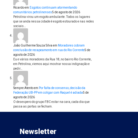
Ricardo
em
Esgotos continuam atormentando
comunitários petrolinenses
5 de agosto de 2026
Petrolina virou um esgoto ambulante. Todos os lugares
que se anda nessa cidade é esgoto estourado e nas redes
sociais…
João Guilherme Souza Silva
em
Moradores cobram
conclusão de recapeamento em rua do Rio Corrente
5 de
agosto de 2026
Eu e vários moradores da Rua 18, no bairro Rio Corrente,
em Petrolina, viemos aqui mostrar nossa indignação e
pedir…
Sempre Atento
em
Por falta de consenso, decisão da
Federação UB-PP em coligar com Raquel é adiada
5 de
agosto de 2026
O desespero do grupo FBC estar na cara, cada dia que
passa as portas se fecham.
Newsletter