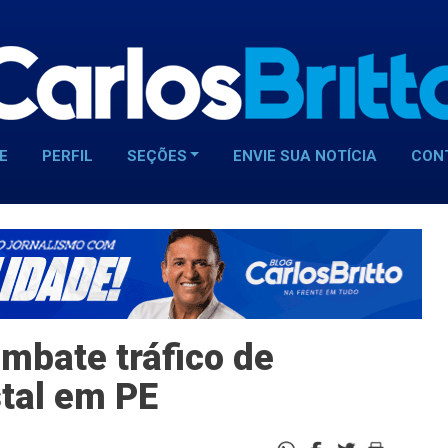
E
PERFIL
SEÇÕES
ENVIE SUA NOTÍCIA
CON
mbate tráfico de
stal em PE