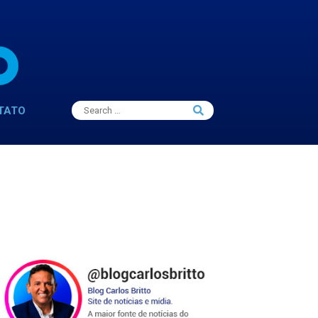
Search
TATO
Search
for: