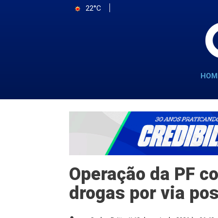
22°C
HOM
Operação da PF co
drogas por via po