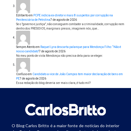
Edilberto
em
PCPE indicia ex-diretor e mais 8 suspeitos por corrupção na
Penitenciária de Petrolina
7 de agosto de 2026
Se o "governo e justiça", não conseguem combater a criminalidade, corrupção nem
dentro dos PRESIDIOS, marginais presos, imaginem nós, que…
Sempre Atento
em
Raquel Lyra descarta palanque para Mendonça Filho: “Não é
nosso candidato”
7 de agosto de 2026
No meu ponto de vista Mendonça não precisa dela para se eleger.
Confuso
em
Candidato a vice de João Campos tem maior declaração de bens em
PE
7 de agosto de 2026
Essa redação do blog deveria ser mais clara, é tudo mil?
O Blog Carlos Britto é a maior fonte de notícias do interior