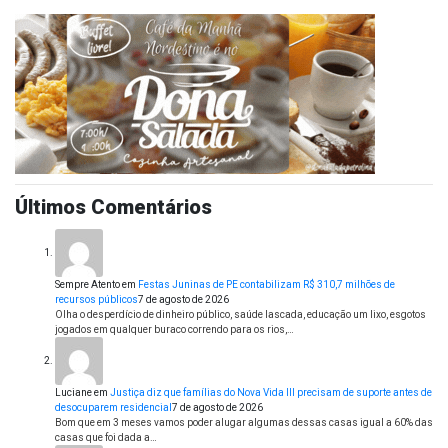
Últimos Comentários
Sempre Atento
em
Festas Juninas de PE contabilizam R$ 310,7 milhões de
recursos públicos
7 de agosto de 2026
Olha o desperdício de dinheiro público, saúde lascada, educação um lixo, esgotos
jogados em qualquer buraco correndo para os rios,…
Luciane
em
Justiça diz que famílias do Nova Vida III precisam de suporte antes de
desocuparem residencial
7 de agosto de 2026
Bom que em 3 meses vamos poder alugar algumas dessas casas igual a 60% das
casas que foi dada a…