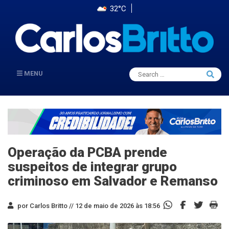
32°C
Search
MENU
Searc
for:
Operação da PCBA prende
suspeitos de integrar grupo
criminoso em Salvador e Remanso
por Carlos Britto //
12 de maio de 2026 às 18:56