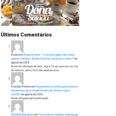
Últimos Comentários
Elizeu
em
Artigo do leitor: ” O vício em jogos não rouba
apenas dinheiro. Rouba Famílias, histórias e vidas”
7 de
agosto de 2026
Brasil tá infestado de bets , liga a TV, vai acessar um site
de notícias, abre o YouTube aparece uma…
Eronildo Pinheiro
em
Vazamento em centro gastronômico
desperdiça água limpa há mais de 30 dias e gera
revolta
7 de agosto de 2026
Muito obrigado pelo publicação.
ADEMIR Rodrigues
em
Funcionários relatam sobrecarga