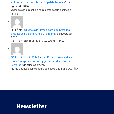
e clima tenso em escola municipal de Petrolina
7 de
agosto de 2026
vocês colocam a notícia pela metade cadê o nome da
escola
SEI LÁ
em
Sequência de furtos de arames preocupa
produtores na Zona Rural de Petrolina
7 de agosto de
2026
LÁ POR PERTO TEM UMA INVASÃO DE TERRAS......
ONE JOSE DE OLIVEIRA
em
PCPE indicia ex-diretor e
mais 8 suspeitos por corrupção na Penitenciária de
Petrolina
7 de agosto de 2026
Numa situação como essa a solução é chamar o LADRÃO
Newsletter