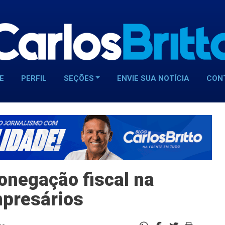
E
PERFIL
SEÇÕES
ENVIE SUA NOTÍCIA
CON
onegação fiscal na
mpresários