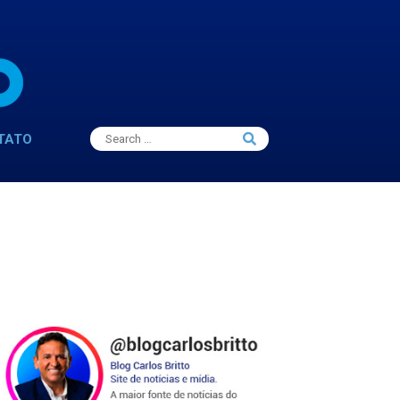
Search
TATO
Search
for: