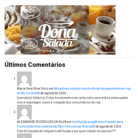
Últimos Comentários
Maria Yara Silva Diniz
em
Moradores cobram conclusão de recapeamento em rua
do Rio Corrente
5 de agosto de 2026
Querido(a) Editor(a) Estou escrevendo está carta como uma leitora preocupada
com a reportagen sobre a situação dos comunitários da rua…
ALEXANDRE RODRIGUES DA SILVA
em
Instituição propõe novo traçado para
Transnordestina conectando São Francisco ao Araripe
5 de agosto de 2026
Fale do traçado de salgueiro até Suape.e por qual cidade vai passar???