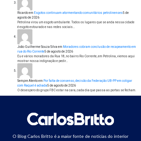
Ricardo
em
Esgotos continuam atormentando comunitários petrolinenses
5 de
agosto de 2026
Petrolina virou um esgoto ambulante. Todos os lugares que se anda nessa cidade
é esgoto estourado e nas redes sociais…
João Guilherme Souza Silva
em
Moradores cobram conclusão de recapeamento em
rua do Rio Corrente
5 de agosto de 2026
Eu e vários moradores da Rua 18, no bairro Rio Corrente, em Petrolina, viemos aqui
mostrar nossa indignação e pedir…
Sempre Atento
em
Por falta de consenso, decisão da Federação UB-PP em coligar
com Raquel é adiada
5 de agosto de 2026
O desespero do grupo FBC estar na cara, cada dia que passa as portas se fecham.
O Blog Carlos Britto é a maior fonte de notícias do interior