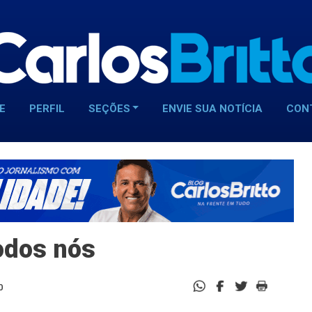
E
PERFIL
SEÇÕES
ENVIE SUA NOTÍCIA
CON
todos nós
0