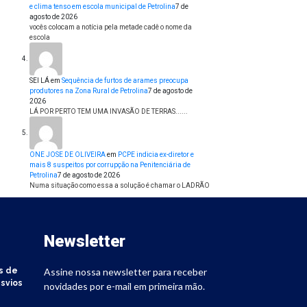
e clima tenso em escola municipal de Petrolina
7 de
agosto de 2026
vocês colocam a notícia pela metade cadê o nome da
escola
SEI LÁ
em
Sequência de furtos de arames preocupa
produtores na Zona Rural de Petrolina
7 de agosto de
2026
LÁ POR PERTO TEM UMA INVASÃO DE TERRAS......
ONE JOSE DE OLIVEIRA
em
PCPE indicia ex-diretor e
mais 8 suspeitos por corrupção na Penitenciária de
Petrolina
7 de agosto de 2026
Numa situação como essa a solução é chamar o LADRÃO
Newsletter
s de
Assine nossa newsletter para receber
svios
novidades por e-mail em primeira mão.