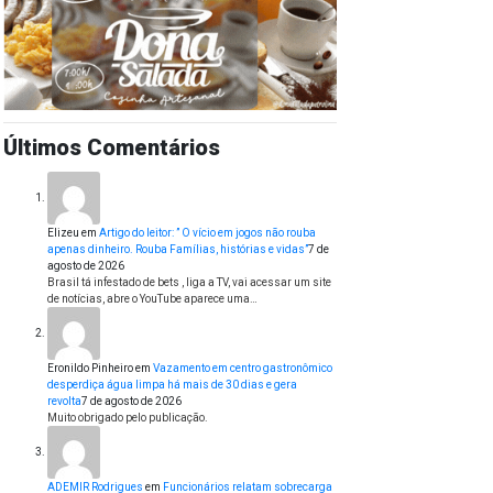
Últimos Comentários
Elizeu
em
Artigo do leitor: ” O vício em jogos não rouba
apenas dinheiro. Rouba Famílias, histórias e vidas”
7 de
agosto de 2026
Brasil tá infestado de bets , liga a TV, vai acessar um site
de notícias, abre o YouTube aparece uma…
Eronildo Pinheiro
em
Vazamento em centro gastronômico
desperdiça água limpa há mais de 30 dias e gera
revolta
7 de agosto de 2026
Muito obrigado pelo publicação.
ADEMIR Rodrigues
em
Funcionários relatam sobrecarga