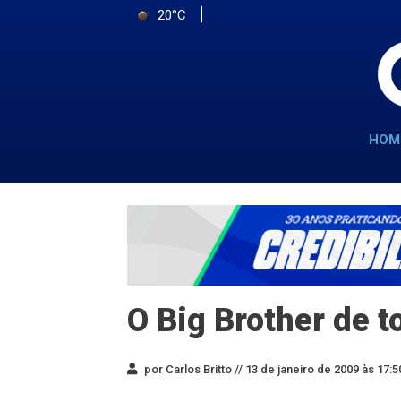
20°C
HOM
O Big Brother de 
por Carlos Britto //
13 de janeiro de 2009 às 17:5