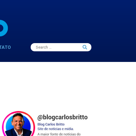
Search
TATO
Search
for: