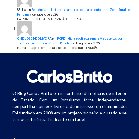
SEI LÁ
em
Sequência de furtos de arames preocupa produtores na Zona Rural de
Petrolina
7 de agosto de 2026
LÁ POR PERTO TEM UMA INVASÃO DE TERRAS......
ONE JOSE DE OLIVEIRA
em
PCPE indicia ex-diretor e mais 8 suspeitos por
corrupção na Penitenciária de Petrolina
7 de agosto de 2026
Numa situação como essa a solução é chamar o LADRÃO
O Blog Carlos Britto é a maior fonte de notícias do interior
do Estado. Com um jornalismo forte, independente,
compartilha opiniões livres e de interesse da comunidade.
Foi fundado em 2008 em um projeto pioneiro e ousado e se
tornou referência. Na frente em tudo!