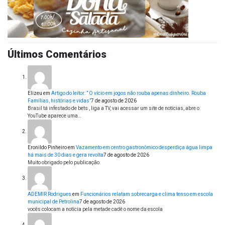
Últimos Comentários
Elizeu
em
Artigo do leitor: ” O vício em jogos não rouba apenas dinheiro. Rouba
Famílias, histórias e vidas”
7 de agosto de 2026
Brasil tá infestado de bets , liga a TV, vai acessar um site de notícias, abre o
YouTube aparece uma…
Eronildo Pinheiro
em
Vazamento em centro gastronômico desperdiça água limpa
há mais de 30 dias e gera revolta
7 de agosto de 2026
Muito obrigado pelo publicação.
ADEMIR Rodrigues
em
Funcionários relatam sobrecarga e clima tenso em escola
municipal de Petrolina
7 de agosto de 2026
vocês colocam a notícia pela metade cadê o nome da escola